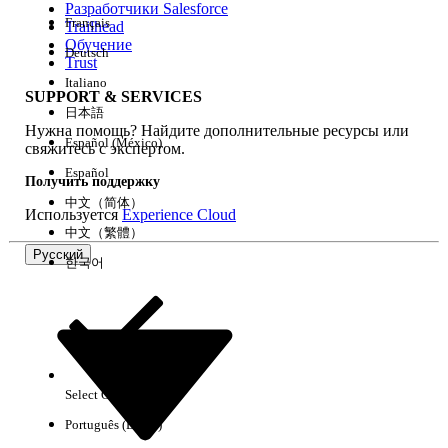
Разработчики Salesforce
Français
Trailhead
Возможности
Обучение
Deutsch
Trust
Italiano
SUPPORT & SERVICES
日本語
Нужна помощь? Найдите дополнительные ресурсы или
Очистить все
Готово
Español (México)
свяжитесь с экспертом.
Español
Получить поддержку
中文（简体）
Используется
Experience Cloud
中文（繁體）
Русский
한국어
Select Org
Русский
Português (Brasil)
Результаты отсутствуют