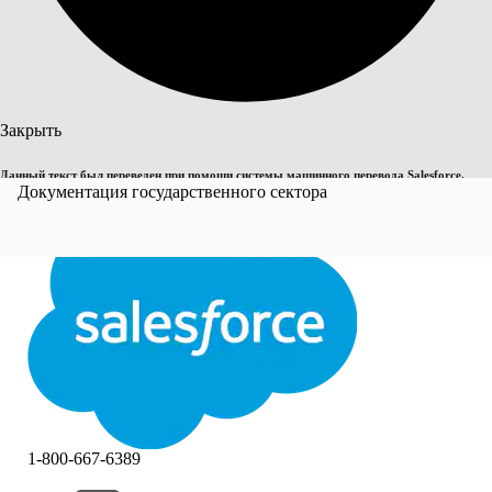
Поиск
Закрыть
Данный текст был переведен при помощи системы машинного перевода Salesforce.
Переключить на английский
Документация государственного сектора
Дополнительные сведения см.
здесь
.
Не сейчас
Закрыть
Закрыть
1-800-667-6389