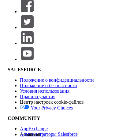
Фильтры (0)
ВЫБРАТЬ ФИЛЬТРЫ
Добавить
Область продуктов
Влияние на функции
SALESFORCE
Положение о конфиденциальности
Положение о безопасности
Условия использования
Правила участия
Центр настроек cookie-файлов
Your Privacy Choices
Версия
COMMUNITY
AppExchange
Администраторы Salesforce
Английский