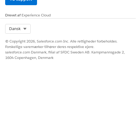
GetRelatedDocum
Integrationsproce
Henter de
entsForRecord
dure
dokumenter, der
Drevet af
Experience Cloud
er knyttet til en
sag eller en
henvisning. For
Select Org
Dansk
en fordelstildeling
henter den de
© Copyright 2026, Salesforce.com Inc. Alle rettigheder forbeholdes.
dokumenter, der
Forskellige varemærker tilhører deres respektive ejere.
er tilknyttet dens
salesforce.com Danmark, filial af SFDC Sweden AB. Kampmannsgade 2,
overordnede
1604 Copenhagen, Denmark
registrering.
PSSOutboundRef
Omnistudio-
Henter en
erralGetBenefitAss
datatilknytning
kvalificerede
ignments
fordelstildelinger.
PSSOutboundRef
Omnistudio-
Henter den sag,
erralGetCarePlanC
datatilknytning
der er knyttet til
ase
en
behandlingsplan.
PSSOutboundRef
Omnistudio-
Henter en vælgers
erralGetCases
datatilknytning
sager.
PSSOutboundRef
Omnistudio-
Henter detaljerne