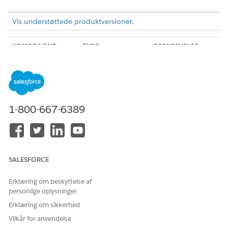
Vis understøttede produktversioner
.
KOMPONENT
TYPE
BESKRIVELSE
Opret udgående
Omniscript
Giver
henvisning
sagsmedarbejdere
mulighed for at
oprette en
udgående
1-800-667-6389
henvisning for at
henvise en klient
til en
serviceudbyder.
GetClientDetails
Integrationsproce
Henter
SALESFORCE
dure
klientdetaljer
baseret på den
Erklæring om beskyttelse af
kontekst, som en
sagsmedarbejder
personlige oplysninger
opretter den
Erklæring om sikkerhed
udgående
henvisning i.
Vilkår for anvendelse