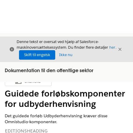
Denne tekst er oversat ved hjælp af Salesforce-
maskinoversættelsessystem. Du finder flere detaljer
her
.
Luk
Luk
Luk
Skift til engelsk
Ikke nu
Dokumentation til den offentlige sektor
Indhold
Vis indholdsfortegnelse
Guidede forløbskomponenter
for udbyderhenvisning
Det guidede forløb Udbyderhenvisning kræver disse
Omnistudio-komponenter.
EDITIONSHEADING