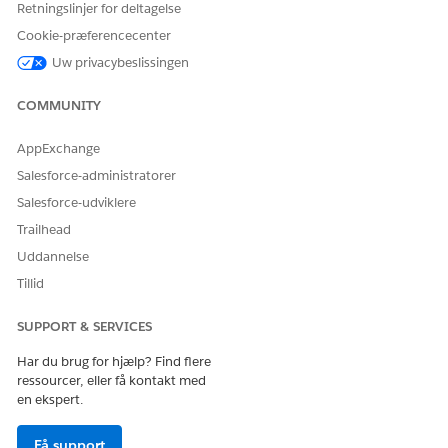
Retningslinjer for deltagelse
GetClientDetailsFo
Integrationsproce
Henter en klients
rSelectedTemplat
dure
detaljer fra
Cookie-præferencecenter
es
registreringer
Uw privacybeslissingen
baseret på de
skabeloner, som
COMMUNITY
sagsmedarbejdere
n vælger for at
dele oplysninger
AppExchange
med udbydere.
Salesforce-administratorer
GetClientRecords
Integrationsproce
Henter sager,
Salesforce-udviklere
dure
indgående
Trailhead
henvisninger eller
fordelstildelinger,
Uddannelse
der er tilknyttet
Tillid
en klient.
GetProviderDetail
Integrationsproce
Henter
SUPPORT & SERVICES
s
dure
udbyderdetaljer
for de valgte
Har du brug for hjælp? Find flere
udbydersøgeresul
ressourcer, eller få kontakt med
tater for at
en ekspert.
oprette
henvisninger.
Få support