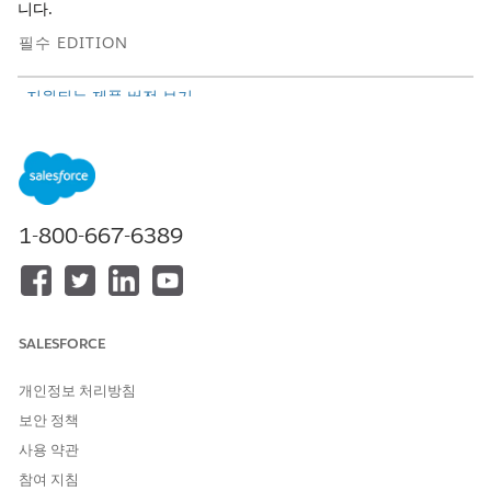
니다.
필수 EDITION
지원되는 제품 버전 보기
구성 요소
유형
설명
아웃바운드 추천 만
Omniscript
사례담당자가 아웃
들기
바운드 위탁을 만들
어 클라이언트를 서
1-800-667-6389
비스 공급자에 위탁
할 수 있습니다.
GetClientDetails
통합 절차
사례담당자가 아웃
바운드 위탁을 만드
SALESFORCE
는 컨텍스트를 기반
으로 클라이언트 세
개인정보 처리방침
부 사항을 가져옵니
다.
보안 정책
사용 약관
GetClientDetailsFo
통합 절차
사례담당자가 제공
rSelectedTemplat
자와 정보를 공유하
참여 지침