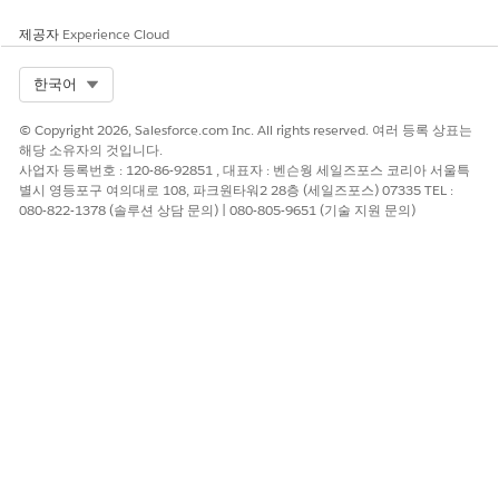
erralGetBenefitAss
터 매퍼
을 가져옵니다.
ignments
제공자
Experience Cloud
PSSOutboundRef
Omnistudio 데이
케어 계획과 관련된
erralGetCarePlanC
Select Org
한국어
터 매퍼
사례를 가져옵니다.
ase
© Copyright 2026, Salesforce.com Inc. All rights reserved. 여러 등록 상표는
PSSOutboundRef
Omnistudio 데이
구성원의 사례를 가
해당 소유자의 것입니다.
erralGetCases
터 매퍼
져옵니다.
사업자 등록번호 : 120-86-92851 , 대표자 : 벤슨웡 세일즈포스 코리아 서울특
별시 영등포구 여의대로 108, 파크원타워2 28층 (세일즈포스) 07335 TEL :
PSSOutboundRef
Omnistudio 데이
ID를 기반으로 사례
080-822-1378 (솔루션 상담 문의) | 080-805-9651 (기술 지원 문의)
erralGetCaseDetail
터 매퍼
의 세부 사항을 가
sByID
져옵니다.
PSSOutboundRef
Omnistudio 데이
사례 ID를 기반으로
erralGetClientAcc
터 매퍼
사례에서 클라이언
ountFromCase
트의 계정을 가져옵
니다.
PSSOutboundRef
Omnistudio 데이
추천 ID를 기반으로
erralGetClientAcc
터 매퍼
의뢰에서 클라이언
ountFromReferral
트의 계정을 가져옵
니다.
PSSOutboundRef
Omnistudio 데이
클라이언트와 연결