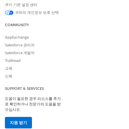
es
기 위해 선택한 템
쿠키 기본 설정 센터
플릿을 기반으로 레
코드에서 클라이언
귀하의 개인정보 보호 선택
트의 세부 사항을
가져옵니다.
COMMUNITY
GetClientRecords
통합 절차
클라이언트와 연결
AppExchange
된 사례, 인바운드
추천 또는 보상 할
Salesforce 관리자
당을 가져옵니다.
Salesforce 개발자
GetProviderDetail
통합 절차
선택한 제공자 검색
Trailhead
s
결과에 대한 제공자
교육
세부 사항을 가져와
신뢰
추천을 만듭니다.
GetRelatedDocum
통합 절차
사례 또는 추천과
SUPPORT & SERVICES
entsForRecord
관련된 문서를 가져
옵니다. 보상 할당
도움이 필요한 경우 리소스를 추가
의 경우 상위 레코
로 확인하거나 전문가의 도움을 받
드와 연결된 문서를
으십시오.
가져옵니다.
지원 받기
PSSOutboundRef
Omnistudio 데이
구성원의 혜택 할당