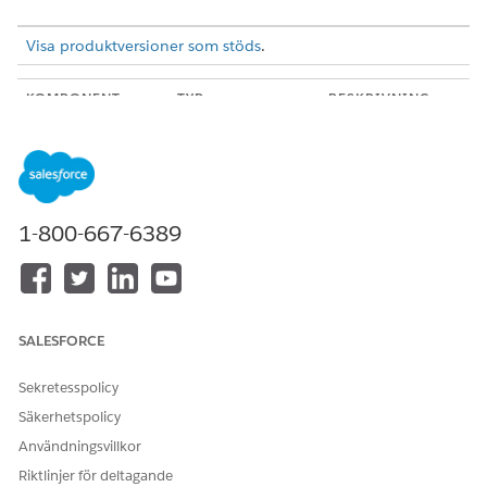
Visa produktversioner som stöds
.
KOMPONENT
TYP
BESKRIVNING
Skapa utgående
Omniscript
Låter handläggare
remiss
skapa en
utgående remiss
för att hänvisa en
klient till en
1-800-667-6389
tjänstleverantör.
GetClientDetails
Integreringsförfar
Hämtar
ande
klientdetaljer
baserat på det
sammanhang där
SALESFORCE
en
kundcasemedarb
Sekretesspolicy
etare skapar den
utgående
Säkerhetspolicy
remissen.
Användningsvillkor
GetClientDetailsFo
Integreringsförfar
Hämtar en klients
Riktlinjer för deltagande
rSelectedTemplat
ande
detaljer från