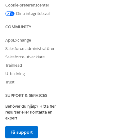
es
poster baserat på
Cookie-preferenscenter
de mallar som
Dina integritetsval
kundcasemedarb
etaren väljer för
COMMUNITY
att dela
information med
leverantörer.
AppExchange
Salesforce-administratörer
GetClientRecords
Integreringsförfar
Hämtar de
ande
kundcase,
Salesforce-utvecklare
inkommande
Trailhead
hänvisningar eller
förmånstilldelnin
Utbildning
gar som är
Trust
associerade med
en klient.
SUPPORT & SERVICES
GetProviderDetail
Integreringsförfar
Hämtar
s
ande
leverantörsdetalje
Behöver du hjälp? Hitta fler
r för den valda
resurser eller kontakta en
leverantörens
expert.
sökresultat för att
skapa remisser.
Få support
GetRelatedDocum
Integreringsförfar
Hämtar de