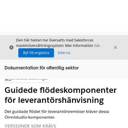
Den här texten har översatts med Salesforces
maskinöversättningssystem. Mer information
här
.
Stäng
Stäng
Stäng
Byt till engelska
Inte nu
Dokumentation för offentlig sektor
Innehållsförteckningar
Visa innehållsförteckning
Guidede flödeskomponenter
för leverantörshänvisning
Det guidade flödet för leverantörsremisser kräver dessa
Omnistudio-komponenter.
VERSIONER SOM KRÄVS