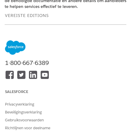
de benodigde documentatie en andere details om aanbieders
te helpen services effectief te leveren.
VEREISTE EDITIONS
Ondersteunde productedities weergeven
.
Een overheidsinstantie verneemt over volmachtgevers die
hulp nodig hebben wanneer ze een uitkering aanvragen of
wanneer iemand een zorg over hen meldt of hen doorverwijst
naar de instantie. Casewerkers begrijpen de problemen
1-800-667-6389
waarmee volmachtgevers worden geconfronteerd en
identificeren voordelen en diensten om hun welzijn te
verbeteren. Vaak verwijzen casemedewerkers volmachtgevers
door naar andere instanties of aanbieders om hen te helpen
de hulp te krijgen die ze nodig hebben:
SALESFORCE
Caseworkers beoordelen uitkeringsaanvragen en wijzen
uitkeringen toe aan in aanmerking komende
Privacyverklaring
volmachtgevers. Als het agentschap gecertificeerde
Beveiligingsverklaring
aanbieders gebruikt om het voordeel te leveren, zoeken
Gebruiksvoorwaarden
hulpverleners naar aanbieders die het voordeel
Richtlijnen voor deelname
aanbieden en verwijzen ze volmachtgevers naar een