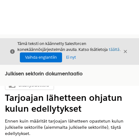
Tämä teksti on käännetty Salesforcen
konekäännösjärjestelmän avulla. Katso lisätietoja
täältä
.
Sulje
Sulje
Sulje
Vaihda englantiin
Ei nyt
Julkisen sektorin dokumentaatio
Sisällysluettelo
Näytä sisällysluettelo
Tarjoajan lähetteen ohjatun
kulun edellytykset
Ennen kuin määrität tarjoajan lähetteen opastetun kulun
julkiselle sektorille (aiemmalta julkiselle sektorille), täytä
edellytykset.