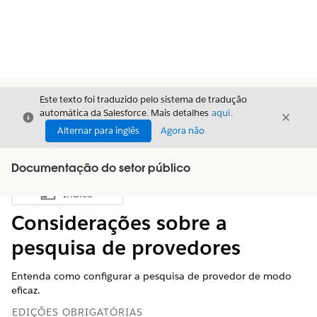
Este texto foi traduzido pelo sistema de tradução
automática da Salesforce. Mais detalhes
aqui
.
Fechar
Fecha
Fechar
Alternar para inglês
Agora não
Documentação do setor público
Índice
Mostrar índice
Considerações sobre a
pesquisa de provedores
Entenda como configurar a pesquisa de provedor de modo
eficaz.
EDIÇÕES OBRIGATÓRIAS