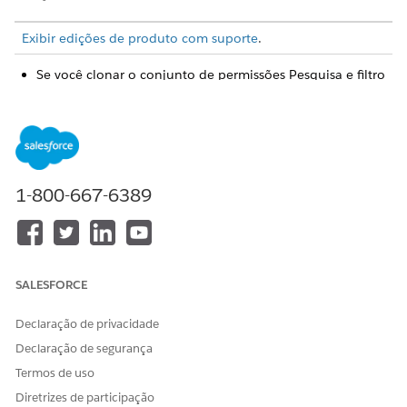
Exibir edições de produto com suporte
.
Se você clonar o conjunto de permissões Pesquisa e filtro
baseados em critérios, habilite a permissão do sistema
Usar pesquisa e filtro baseados em critérios na cópia.
Para permitir que a definição do Mecanismo de
processamento de dados seja executada com sucesso,
certifique-se de que seus objetos de origem não tenham
condições duplicadas. A definição do Mecanismo de
1-800-667-6389
processamento de dados para pesquisa de provedor
retorna registros de write-back com falha quando:
Dois ou mais registros de especialidade de benefício
estão associados ao mesmo par de registros de
benefício e especialidade de cuidados
SALESFORCE
Dois ou mais registros de instalação de profissionais de
saúde estão associados ao mesmo par de registros de
Declaração de privacidade
provedor de saúde e instalação de saúde
Declaração de segurança
Dois ou mais registros de especialidade do provedor
Termos de uso
de cuidados de saúde estão associados ao mesmo par
Diretrizes de participação
de registros de especialidade do provedor de cuidados