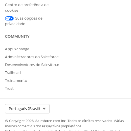
e do provedor de cuidados
Centro de preferência de
Dois ou mais registros de NPI do provedor de
cookies
cuidados de saúde estão associados ao mesmo
Suas opções de
registro de provedor de cuidados de saúde
privacidade
Se você excluir registros do objeto de origem Benefit,
COMMUNITY
Benefit Specialty, Healthcare Facility, Healthcare
Practitioner Facility, Healthcare Provider, Care Provider
AppExchange
Facility Specialty ou Care Specialty, a definição do
Mecanismo de processamento de dados excluirá o
Administradores do Salesforce
registro de Campo pesquisável do provedor de benefícios
Desenvolvedores do Salesforce
correspondente na próxima execução. Se você excluir
Trailhead
registros de outros objetos de origem, a definição do
Treinamento
Mecanismo de processamento de dados atualizará o
registro de Campo pesquisável do provedor de benefício
Trust
correspondente na próxima execução. No registro
atualizado, o campo do registro de origem excluído é
definido como vazio.
Select Org
Português (Brasil)
A pesquisa de provedor oferece suporte a estes tipos de
dados de campo.
© Copyright 2026, Salesforce.com Inc. Todos os direitos reservados. Várias
marcas comerciais dos respectivos proprietários.
CONFIGURAÇÃO
TIPOS DE DADOS
SUPORTADOS