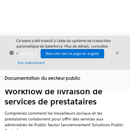
Ce texte a été traduit à l’aide du système de traduction
automatique de Salesforce. Plus de détails, consultez
Fermer
Ferme
<
cette page
.
Basculer vers la page en anglais
Fermer
Pas maintenant
Table des
Documentation du secteur public
Afficher la table des matières
matières
Workflow de livraison de
services de prestataires
Comprenez comment les travailleurs sociaux et les
prestataires collaborent pour offrir des services aux
administrés de Public Sector (anciennement Solutions Public