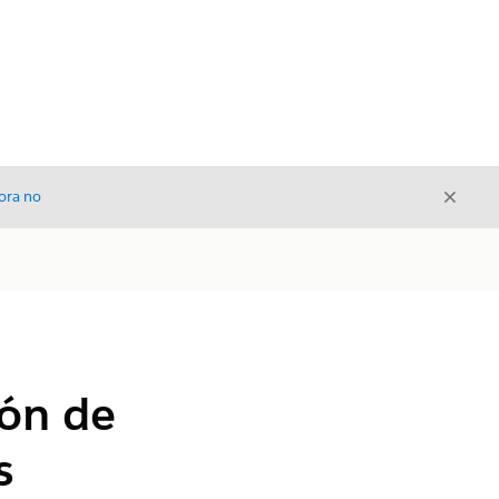
Cerrar
ora no
Cerrar
ión de
s