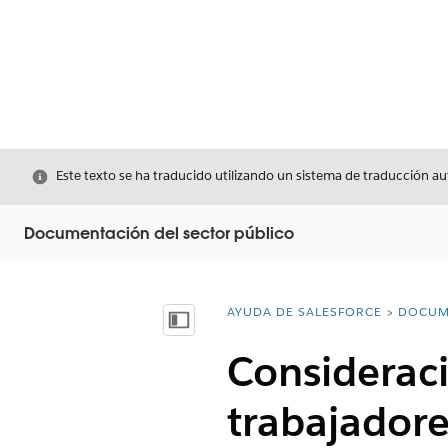
Cerrar
Este texto se ha traducido utilizando un sistema de traducción a
Documentación del sector público
AYUDA DE SALESFORCE
DOCUM
Usted está aquí:
Mostrar índice de materias
Consideraci
trabajadore