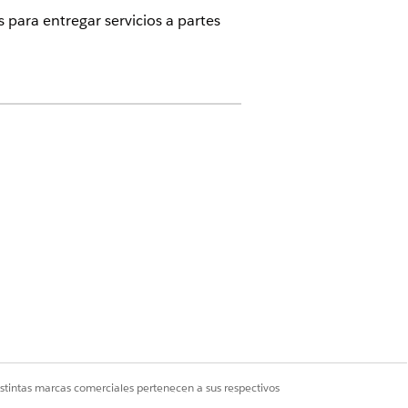
 para entregar servicios a partes
neficios relacionados y la cuenta, que
acionados del nuevo proveedor.
iado de referencia de proveedor
 puede crear manualmente otra
múltiples proveedores. Si lo hace, los
e lectura-escritura al campo Estado de
usuarios internos pueden aprobar una
bación.
a proveedor y especificar su búsqueda de
eedor de cuidados sanitarios,
istintas marcas comerciales pertenecen a sus respectivos
socio.