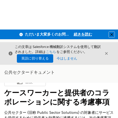
ただいま大変多くのお問い合わせをいただいており、ご連絡までにお時間を頂戴しております
続きを読む
Clo
この文章は Salesforce 機械翻訳システムを使用して翻訳
されました。詳細は
こちら
をご参照ください。
閉じる
閉じ
閉じる
英語に切り替える
今はしません
公共セクタードキュメント
目次
目次を表示
ケースワーカーと提供者のコラ
ボレーションに関する考慮事項
公共セクター (旧称 Public Sector Solutions) の対象者にサービス
を提供するために提供者と効果的に連携するには、次の考慮事項