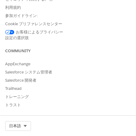
持つため、ケースワーカーまたは内部ユーザーのみが給付スケ
利用規約
ジュールを承認できます。他のユーザーには、[承認状況] に対
参加ガイドライン:
する「参照のみ」権限があります。
紹介を承認する前に、必ずすべての提供者の主担当者を指定
Cookie プリファレンスセンター
し、紹介の [提供者] 項目に提供者の取引先責任者またはヘル
お客様によるプライバシー
スケア提供者のルックアップを指定します。ヘルスケア提供者
設定の選択肢
を指定する場合、提供者の [医師] 項目にパートナーユーザー
として有効になっている取引先責任者が含まれていることを確
COMMUNITY
認します。
提供者のアプリケーション内通知を設定するようにシステム管
AppExchange
理者に依頼します。たとえば、紹介要請が承認されたとき、ま
Salesforce システム管理者
たは給付スケジュールが承認されたときに通知を送信するフロ
Salesforce 開発者
ーを作成するようにシステム管理者に依頼します。
Trailhead
関連項目:
トレーニング
提供者サービス提供ワークフロー
トラスト
Select Org
日本語
この記事で問題は解決されましたか?