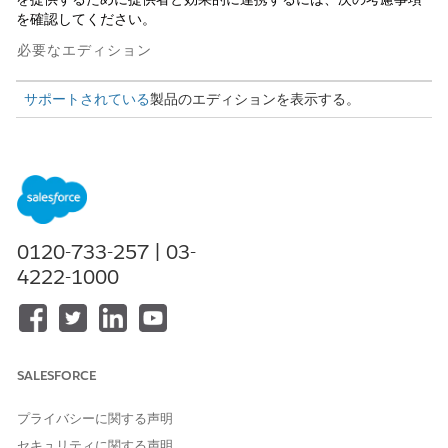
を確認してください。
必要なエディション
サポートされている
製品のエディションを表示する。
提供者に承認された紹介を手動で再割り当てしないでくださ
い。最初に承認された提供者と共有されている関連特典の割り
当てと取引先は、新しい提供者の関連レコードで更新されませ
ん。
対象者の認定プロバイダーを変更するには、新しいプロバイダ
ーの新しいプロバイダー紹介ガイド付きフローを開始します。
0120-733-257 | 03-
「
Provider Referral Guided Flow
」を参照してください。ま
4222-1000
たは、別の報奨金割り当てを手動で作成し、新しい提供者と共
有します。
紹介の [Referral Outbound Source (紹介アウトバウンドソー
ス)] の特典割り当てを複数の提供者と共有しないでください。
SALESFORCE
その場合、関連する給付支払がこれらの提供者に表示されま
す。
プライバシーに関する声明
「提供者管理アクセス」権限セットを持つユーザーのみが給付
スケジュールの [承認状況] 項目への参照・更新アクセス権を
セキュリティに関する声明