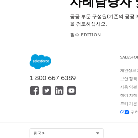
사례담당자 
공공 부문 구성원(기존의 공공 
을 검토하십시오.
필수 EDITION
지원되는 제품 버전 보기
SALESFO
제공자에 대해 승인된 위탁을 수
함께 업데이트되지 않습니다.
개인정보
구성원에 대해 승인된 제공자
1-800-667-6389
보안 정책
Flow
를 참조하십시오. 또는
사용 약관
위탁 시 위탁 아웃바운드 소스의
참여 지침
제공자 관리 액세스 권한 집합이
쿠키 기본
자만 보상 일정을 승인할 수 있
귀하
위탁을 승인하기 전에 모든 제공
어 제공자를 지정하는 경우 제
관리자에게 제공자에 대한 앱 내
를 관리자에게 요청합니다.
Select Org
한국어