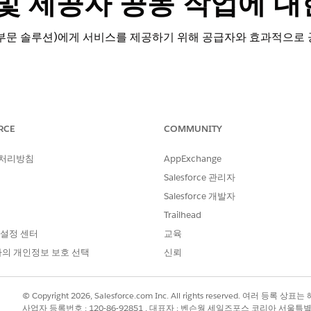
및 제공자 공동 작업에 대
부문 솔루션)에게 서비스를 제공하기 위해 공급자와 효과적으로 
RCE
COMMUNITY
동으로 다시 할당하지 마십시오. 원래 승인된 공급자와 공유된 관련 보상
 처리방침
AppExchange
를 변경하려면 새 제공자에 대한 새 제공자 추천 안내 플로를 
Salesforce 관리자
 다른 보상 할당을 수동으로 만들고 새 공급자와 공유합니다.
Salesforce 개발자
 보상 할당을 여러 제공자와 공유하지 마십시오. 그러면 해당 제공자에게
Trailhead
 있는 사용자만 보상 일정의 승인 상태 필드에 대한 읽기-쓰기 액세스 
 설정 센터
교육
습니다. 다른 사용자에게는 승인 상태에 대한 읽기 전용 권한이 있습니다.
의 개인정보 보호 선택
신뢰
자의 기본 담당자를 식별하고 위탁의 제공자 필드에 연락처 또는 헬스케
공자의 의사 필드에 파트너 사용자로 활성화된 연락처가 포함되어 있는지
 알림을 구성해달라고 요청하십시오. 예를 들어 위탁 요청이 승인되거나
© Copyright 2026, Salesforce.com Inc. All rights reserved. 여러 등
사업자 등록번호 : 120-86-92851 , 대표자 : 벤슨웡 세일즈포스 코리아 서울특