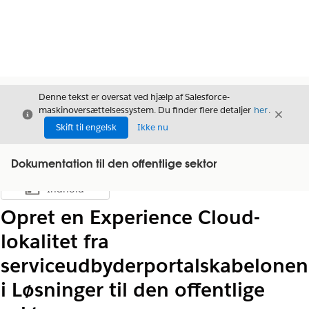
Denne tekst er oversat ved hjælp af Salesforce-
maskinoversættelsessystem. Du finder flere detaljer
her
.
Luk
Luk
Luk
Skift til engelsk
Ikke nu
Dokumentation til den offentlige sektor
Indhold
Vis indholdsfortegnelse
Opret en Experience Cloud-
lokalitet fra
serviceudbyderportalskabelonen
i Løsninger til den offentlige