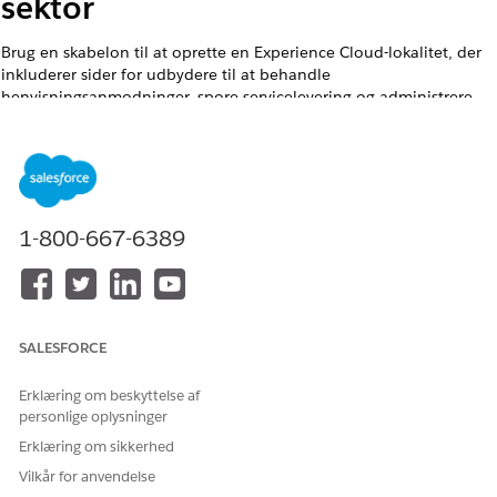
sektor
Brug en skabelon til at oprette en Experience Cloud-lokalitet, der
inkluderer sider for udbydere til at behandle
henvisningsanmodninger, spore servicelevering og administrere
deres oplysninger.
EDITIONSHEADING
Vis understøttede produktversioner
.
1-800-667-6389
BRUGERTILLADELSER PÅKRÆVET
Hvis du vil oprette, tilpasse og
Opret og opsæt Oplevelser
udgive en Experience Cloud-
OG
lokalitet:
SALESFORCE
Vis opsætning og
konfiguration
Erklæring om beskyttelse af
personlige oplysninger
Hvis du vil tilpasse en
Være medlem af lokaliteten
Erklæring om sikkerhed
Experience Cloud-lokalitet:
OG Opret og opsæt oplevelser
Vilkår for anvendelse
Hvis du vil udgive en
Være medlem af lokaliteten