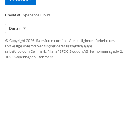
(Valgfrit) Tilpas siderne til dine behov, vis eksempel på
lokaliteten, og aktiver og udgiv den, når du er klar. Se
Byg og
Drevet af
Experience Cloud
tilpas din Experience Cloud-lokalitet
.
Select Org
Dansk
© Copyright 2026, Salesforce.com Inc. Alle rettigheder forbeholdes.
LØSTE DENNE ARTIKEL DIT PROBLEM?
Forskellige varemærker tilhører deres respektive ejere.
Giv os besked, så vi kan forbedre os!
salesforce.com Danmark, filial af SFDC Sweden AB. Kampmannsgade 2,
1604 Copenhagen, Denmark
Ja
Nej