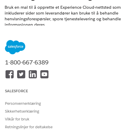
Bruk en mal til å opprette et Experience Cloud-nettsted som
inkluderer sider som leverandører kan bruke til å behandle
henvisningsforespørsler, spore tjenestelevering og behandle
informasjonen deres.
NØDVENDIGE UTGAVER
Se støttede produktversjoner
.
1-800-667-6389
NØDVENDIGE BRUKERTILLATELSER
For å opprette, tilpasse og
Opprette og konfigurere
publisere et Experience
opplevelser
Cloud-nettsted:
OG
SALESFORCE
Vise oppsett og
konfigurasjon
Personvernerklæring
Sikkerhetserklæring
For å tilpasse et Experience
Være medlem av nettstedet
Cloud-nettsted:
OG Opprette og konfigurere
Vilkår for bruk
opplevelser
Retningslinjer for deltakelse