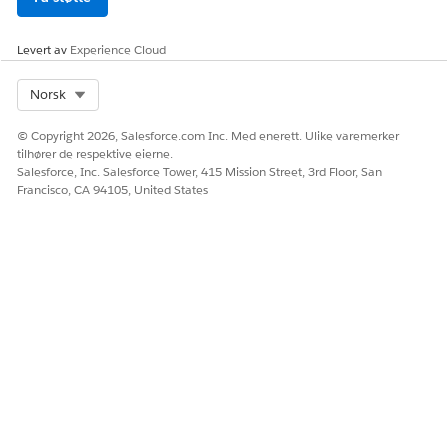
bruker til listen Valgte profiler.
Lagre endringene.
Levert av
Experience Cloud
(Valgfritt) Tilpass sidene til behovene dine, forhåndsvis
nettstedet og aktiver og publiser det når du er klar. Se
Select Org
Norsk
Bygge og tilpasse Experience Cloud-nettstedet
.
© Copyright 2026, Salesforce.com Inc. Med enerett. Ulike varemerker
tilhører de respektive eierne.
Salesforce, Inc. Salesforce Tower, 415 Mission Street, 3rd Floor, San
Francisco, CA 94105, United States
HJALP DENNE ARTIKKELEN MED Å LØSE PROBLEMET DITT?
La oss få vite det slik at vi kan forbedre!
Ja
Nei