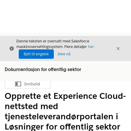
Denne teksten er oversatt med Salesforce
maskinoversettingssystem. Flere detaljer
her
.
Avslutt
Avslut
Avslutt
Bytt til engelsk
Ikke nå
Dokumentasjon for offentlig sektor
Innhold
Vis innholdsfortegnelse
Opprette et Experience Cloud-
nettsted med
tjenesteleverandørportalen i
Løsninger for offentlig sektor