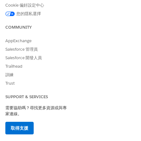
輸入網站名稱。
Cookie 偏好設定中心
完成 URL。
您輸入的字串會附加至您在啟用「數位體驗」時建立的
您的隱私選擇
Experience Cloud 網站網域。例如,如果您的網站網域是
Cosv
,而您針對 URL 輸入了
,
COMMUNITY
illeGov.my.site.com
sunprovider
則您的網站 URL 為
。
CosvilleGov.my.site.com/sunprovider
AppExchange
按一下「
建立
」。
Salesforce 管理員
將成員新增至網站。
Salesforce 開發人員
在「管理」工作區中,按一下「
成員
」。
Trailhead
在「選取設定檔」下,針對「搜尋」選取「
合作夥伴
」。
將您從 Partner Community 使用者複製的設定檔移至「選
訓練
取的設定檔」清單。
Trust
請儲存您的變更。
SUPPORT & SERVICES
(選用) 根據您的需求自訂頁面、預覽網站,並在您準備好時啟用
與發佈網站。請參閱
建立和自訂您的 Experience Cloud 網站
。
需要協助嗎？尋找更多資源或與專
家連線。
取得支援
此文章是否解決您的問題？
請讓我們知道，以便我們改進！