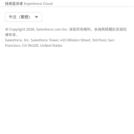
技術提供者
Experience Cloud
是
否
Select Org
中文（繁體）
© Copyright 2026, Salesforce.com Inc. 保留所有權利。各個商標屬於其個別
擁有者。
Salesforce, Inc. Salesforce Tower, 415 Mission Street, 3rd Floor, San
Francisco, CA 94105, United States