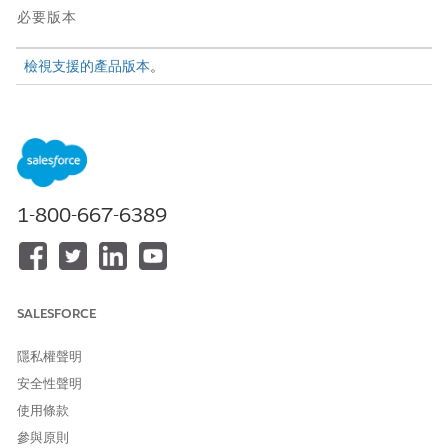
必要版本
檢視支援的產品版本
。
需要的使用者權限
若要建立、自訂和發佈
「建立和設定體驗」權限
Experience Cloud 網站:
和
1-800-667-6389
檢視設定和組態
自訂 Experience Cloud 網
成為網站的會員，並建立和設
站：
定體驗
發佈 Experience Cloud 網
成為網站的會員，並建立和設
SALESFORCE
站：
定體驗
隱私權聲明
進入「設定」，在「快速尋找」方塊中輸入
，然後選取
數位體驗
安全性聲明
「
所有網站
」。
按一下「
新增
」。
使用條款
選取「
服務提供者入口網頁
」,然後按一下「
開始使用
」。
參與原則