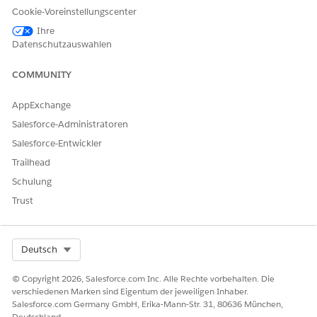
Überweisung
aus.
Cookie-Voreinstellungscenter
Wählen Sie
Feedaufzeichnung aktivieren
aus.
Ihre
Wählen Sie
Autorisierungsstatus
und alle anderen Felder
Datenschutzauswahlen
aus, die Sie verfolgen möchten.
Aktivieren Sie auf ähnliche Weise die Chatter Feed-
COMMUNITY
Verfolgung für die anderen Objekte.
Speichern Sie Ihre Änderungen.
AppExchange
Salesforce-Administratoren
Aktivieren von Chatter auf der Anbieter-Site
Salesforce-Entwickler
ERFORDERLICHE EDITIONEN
Trailhead
Schulung
ERFORDERLICHE BENUTZERBERECHTIGUNGEN
Trust
Anpassen einer Experience
Mitglied der Site UND
Cloud-Site:
Berechtigung "Erfahrungen
erstellen und einrichten"
Select Org
Deutsch
ODER
© Copyright 2026, Salesforce.com Inc. Alle Rechte vorbehalten. Die
Mitglied der Site UND
verschiedenen Marken sind Eigentum der jeweiligen Inhaber.
Erfahrungsadministrator,
Salesforce.com Germany GmbH, Erika-Mann-Str. 31, 80636 München,
Publisher oder Generator
Deutschland