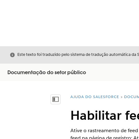
Fechar
Este texto foi traduzido pelo sistema de tradução automática da 
Documentação do setor público
AJUDA DO SALESFORCE
DOCUM
Você está aqui:
Mostrar índice
Habilitar f
Ative o rastreamento de feed 
feed na página de registro: A