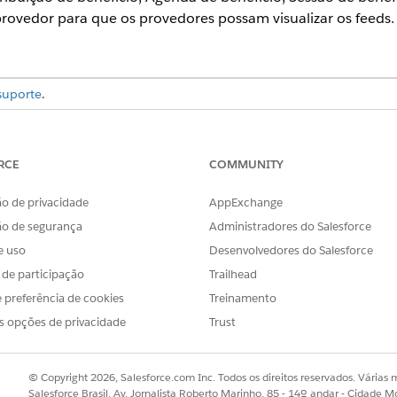
 provedor para que os provedores possam visualizar os feeds.
suporte
.
ed do Chatter
RCE
COMMUNITY
o de privacidade
AppExchange
PERMISSÕES NECESSÁRIAS AO USUÁRIO
ão de segurança
Administradores do Salesforce
e uso
Desenvolvedores do Salesforce
uração de rastreamento de feed:
Exibir configuração
s de participação
Trailhead
treados nos feeds:
Personalizar aplicativo
 preferência de cookies
Treinamento
sca rápida, insira
e selecione
Rastreamento de feed
.
Chatter
s opções de privacidade
Trust
e
Referência
.
ento de feeds
.
ção
e quaisquer outros campos que você queira rastrear.
© Copyright 2026, Salesforce.com Inc. Todos os direitos reservados. Várias m
astreamento de feed do Chatter para os outros objetos.
Salesforce Brasil, Av. Jornalista Roberto Marinho, 85 - 14º andar - Cidade M