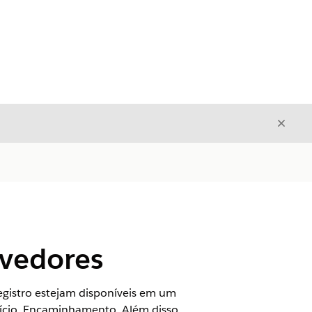
Fecha
Fechar
ovedores
registro estejam disponíveis em um
efício, Encaminhamento. Além disso,