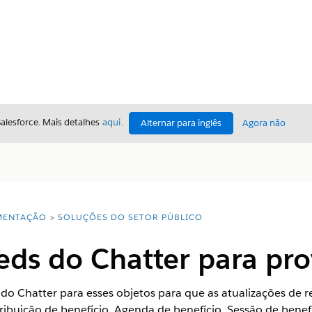
Salesforce. Mais detalhes
aqui
.
Alternar para inglês
Agora não
ENTAÇÃO
SOLUÇÕES DO SETOR PÚBLICO
eeds do Chatter para pr
do Chatter para esses objetos para que as atualizações de 
tribuição de benefício, Agenda de benefício, Sessão de ben