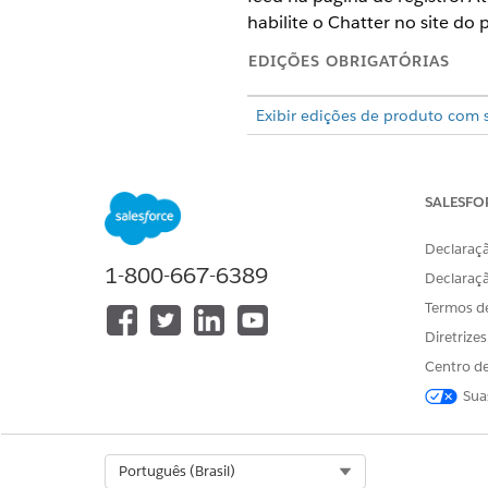
habilite o Chatter no site do
EDIÇÕES OBRIGATÓRIAS
Exibir edições de produto com 
Habilitar rastreamento de fe
SALESFO
EDIÇÕES OBRIGATÓRIAS
Declaraçã
1-800-667-6389
Declaraç
Termos d
Para visualizar a página Config
Diretrize
Para personalizar os campos ras
Centro de
Em Configuração, na caixa Bu
Sua
Na lista de objetos, selecion
Selecione
Habilitar rastream
Selecione
Status de autoriza
Select Org
Português (Brasil)
Da mesma forma, habilite o r