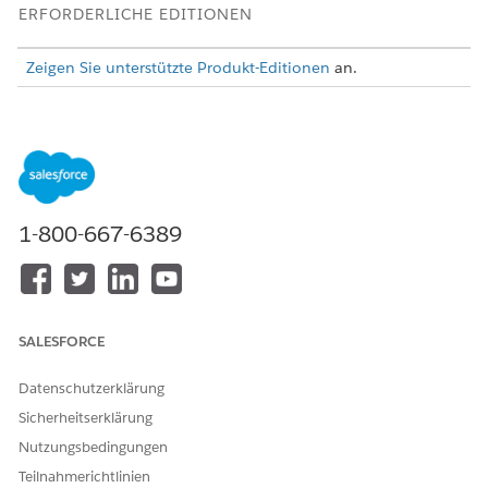
ERFORDERLICHE EDITIONEN
Zeigen Sie unterstützte Produkt-Editionen
an.
Organisations-Setup
Führen Sie zunächst einige grundlegende
Konfigurationsaufgaben aus.
Aktivieren Sie Programm- und
1-800-667-6389
Kundenvorgangsverwaltung. Entsprechende
Informationen finden Sie unter Aktivieren von
Einstellungen für die Programm- und
Kundenvorgangsverwaltung unter
Voraussetzungen für die
Verwaltung sozialer Programme.
SALESFORCE
Aktivieren Sie Anbieterverwaltung. Entsprechende
Informationen finden Sie unter
Voraussetzungen für die
Datenschutzerklärung
Anbieterverwaltung
.
Sicherheitserklärung
Stellen Sie sicher, dass die Seitenlayouts für diese Objekte
das aufgeführte Feld enthalten. Fügen Sie das Feld bei
Nutzungsbedingungen
Bedarf dem Seitenlayout hinzu.
Teilnahmerichtlinien