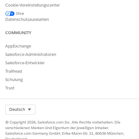
OBJEKT
FELD
Cookie-Voreinstellungscenter
Vorteilsplan
Ihre
Genehmigungsstatus
Datenschutzauswahlen
Referral
Autorisierungsstatus
COMMUNITY
AppExchange
Salesforce-Administratoren
Nur Benutzer mit dem Berechtigungssatz
HINWEIS
Salesforce-Entwickler
"Zugriff auf die Anbieterverwaltung" haben
Trailhead
Lese-/Schreibzugriff auf das Feld
Schulung
"Genehmigungsstatus", d. h., nur Sachbearbeiter oder
Trust
Benutzer der internen Organisation können eine
Vorteilsregelung genehmigen. Andere Benutzer
verfügen über die Berechtigung "Schreibgeschützt" für
das Feld.
Select Org
Deutsch
© Copyright 2026, Salesforce.com Inc. Alle Rechte vorbehalten. Die
Allgemeines Site-Setup
verschiedenen Marken sind Eigentum der jeweiligen Inhaber.
Salesforce.com Germany GmbH, Erika-Mann-Str. 31, 80636 München,
Führen Sie die Setup-Aufgaben aus, die für alle Experience
Deutschland