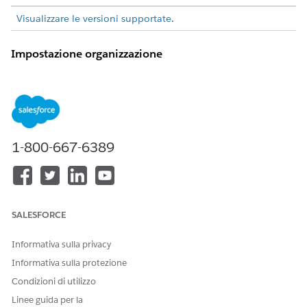
Visualizzare le versioni supportate
.
Impostazione organizzazione
Iniziare completando alcune operazioni di configurazione di
base.
Abilitare Gestione programmi e casi. Vedere Abilitazione
delle impostazioni di gestione di programmi e casi nei
prerequisiti di Gestione
programmi sociali.
1-800-667-6389
Abilitare Gestione operatori. Vedere
Provider Management
Prerequisiti
.
Verificare che i layout di pagina per questi oggetti
includano il campo elencato. Se necessario, aggiungere il
campo al layout di pagina.
SALESFORCE
OGGETTO
CAMPO
Informativa sulla privacy
Pianificazione vantaggi
Stato approvazione
Informativa sulla protezione
Referral
Stato autorizzazione
Condizioni di utilizzo
Linee guida per la