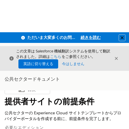
ただいま大変多くのお問い合わせをいただいており、ご連絡までにお時間を頂戴しております
続きを読む
Clo
この文章は Salesforce 機械翻訳システムを使用して翻訳
されました。詳細は
こちら
をご参照ください。
閉じる
閉じ
閉じる
英語に切り替える
今はしません
公共セクタードキュメント
目次
目次を表示
提供者サイトの前提条件
公共セクターの Experience Cloud サイトテンプレートからプロ
バイダーポータルを作成する前に、前提条件を完了します。
必要なエディション