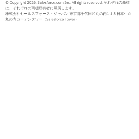
© Copyright 2026, Salesforce.com Inc. All rights reserved. それぞれの商標
ョン用のテンプレートを設定します。「
Create a Email
は、それぞれの商標所有者に帰属します。
Template
in Lightning Experience」を参照してください。
株式会社セールスフォース・ジャパン 東京都千代田区丸の内1-1-3 日本生命
埋め込みチャットや Salesforce Knowledge などの Service
丸の内ガーデンタワー（Salesforce Tower）
Cloud の省略可能な機能を設定します。「
組み込みチャッ
ト
」および「Salesforce Knowledgeを使用した
知識ベースの
作成
」を参照してください。
その他のサイト設定タスクについては、「
Experience Cloud
サイト設定チェックリスト
」を参照してください。
Partner Community ユーザープロファイルのカスタマイ
ズ
Partner Community ユーザープロファイルをコピーしてカスタマ
イズし、サイトの必須オブジェクトとデータへのアクセス権をプ
ロバイダーユーザーに付与します。
必要なエディション
必要なユーザー権限
プロファイルを作成する
「プロファイルと権限セット
の管理」