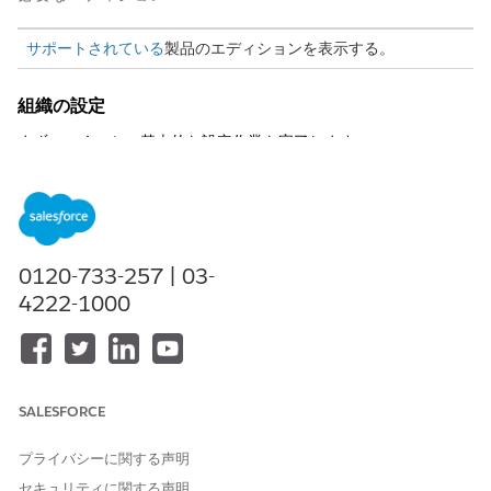
サポートされている
製品のエディションを表示する。
組織の設定
まず、いくつかの基本的な設定作業を完了します。
[プログラムとケースの管理] を有効にします。「
ソーシャルプ
ログラム管理
の前提条件でのプログラムおよびケース管理設定
の有効化」を参照してください。
[提供者管理] を有効にします。「
プロバイダー管理の前提
条
件」を参照してください。
0120-733-257 | 03-
これらのオブジェクトのページレイアウトにリストされている
4222-1000
項目が含まれていることを確認します。必要に応じて、項目を
ページレイアウトに追加します。
オブジェクト
項目
給付スケジュール
承認 状況
SALESFORCE
紹介
認証状況
プライバシーに関する声明
セキュリティに関する声明