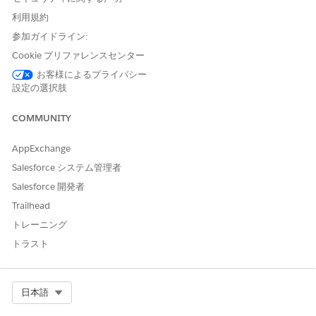
利用規約
参加ガイドライン:
Cookie プリファレンスセンター
「提供者管理アクセス」権限セットを持つユーザーの
メモ
みが [承認状況] 項目への「参照・更新」アクセス権を持ち
お客様によるプライバシー
ます。つまり、ケースワーカーまたは内部組織のユーザー
設定の選択肢
のみが給付スケジュールを承認できます。他のユーザー
は、項目に対する「参照のみ」権限を持っています。
COMMUNITY
AppExchange
一般的なサイトの設定
Salesforce システム管理者
すべての Experience Cloud サイトに適用される設定タスクを完
Salesforce 開発者
了します。
Trailhead
Experience Cloud ライセンスを確認して理解します。
トレーニング
「
Experience Cloud ユーザーライセンス
」、「
Industries
トラスト
Object Access by Community License
」、および「
Public
Sector Solutions Products
: User, Feature, and Permission
Set Licenses」を参照してください。
Select Org
日本語
デジタルエクスペリエンスを有効化
します。
サイトメンバーへのお知らせメールやその他のコミュニケーシ