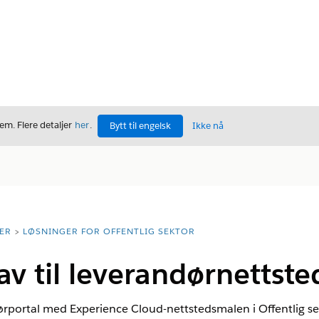
m. Flere detaljer
her
.
Bytt til engelsk
Ikke nå
ER
LØSNINGER FOR OFFENTLIG SEKTOR
v til leverandørnettste
ørportal med Experience Cloud-nettstedsmalen i Offentlig se