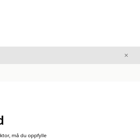
Avslut
Avslutt
d
ktor, må du oppfylle