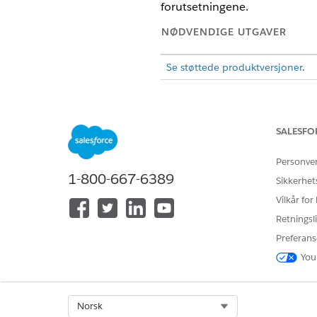
forutsetningene.
NØDVENDIGE UTGAVER
Se støttede produktversjoner
.
Organisasjonsoppsett
SALESFO
Start med å utføre noen gru
Aktiver Program- og saksbehan
Personve
programbehandling
.
1-800-667-6389
Sikkerhet
Aktiver Leverandørbehandlin
Vilkår for
Kontroller at sideoppsettene f
Retningsli
OBJEKT
Preferans
Benefit Schedule (Fordelspl
You
Henvisning
Select Org
Norsk
Bare brukere 
MERK