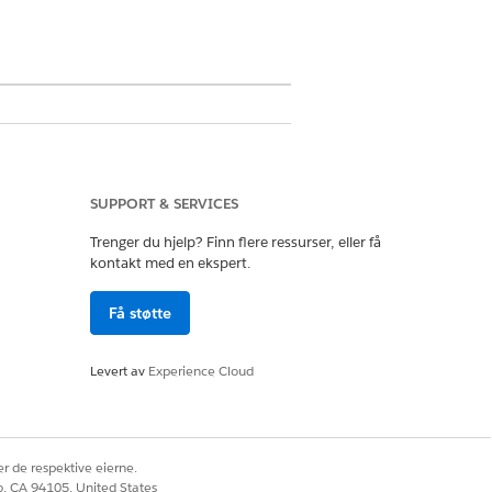
SUPPORT & SERVICES
Trenger du hjelp? Finn flere ressurser, eller få
rutsetninger for sosial
kontakt med en ekspert.
Få støtte
 til feltet i sideoppsettet.
Levert av
Experience Cloud
r de respektive eierne.
co, CA 94105, United States
gang til Godkjenningsstatus-feltet,