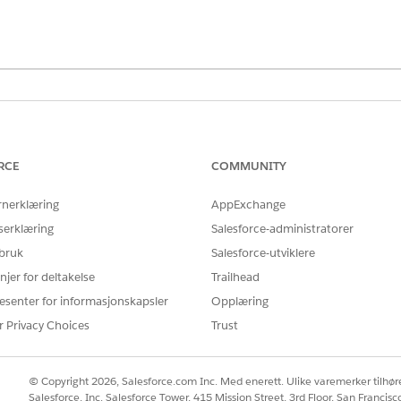
RCE
COMMUNITY
nnleggende konfigurasjonsoppgaver.
dling. Se Aktivere innstillinger for program- og saksbehandling i
Fo
rnerklæring
AppExchange
serklæring
Salesforce-administratorer
g. Se
Forutsetninger for leverandørbehandling
.
 bruk
Salesforce-utviklere
or disse objektene inkluderer det oppførte feltet. Legg om nødvendig
njer for deltakelse
Trailhead
FELT
esenter for informasjonskapsler
Opplæring
an)
Godkjenningsstatus
r Privacy Choices
Trust
Godkjenningsstatus
© Copyright 2026, Salesforce.com Inc. Med enerett. Ulike varemerker tilhøre
Salesforce, Inc. Salesforce Tower, 415 Mission Street, 3rd Floor, San Francis
med tillatelsessettet Leverandørbehandlingstilgang har leseskrivetil