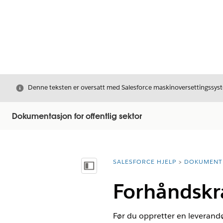
Avslutt
Denne teksten er oversatt med Salesforce maskinoversettingssyste
Dokumentasjon for offentlig sektor
SALESFORCE HJELP
DOKUMENT
Du er her:
Vis innholdsfortegnelse
Forhåndskra
Før du oppretter en leverand