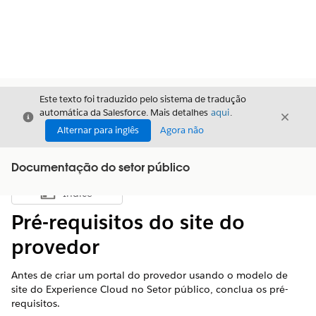
Este texto foi traduzido pelo sistema de tradução
automática da Salesforce. Mais detalhes
aqui
.
Fechar
Fecha
Fechar
Alternar para inglês
Agora não
Documentação do setor público
Índice
Mostrar índice
Pré-requisitos do site do
provedor
Antes de criar um portal do provedor usando o modelo de
site do Experience Cloud no Setor público, conclua os pré-
requisitos.