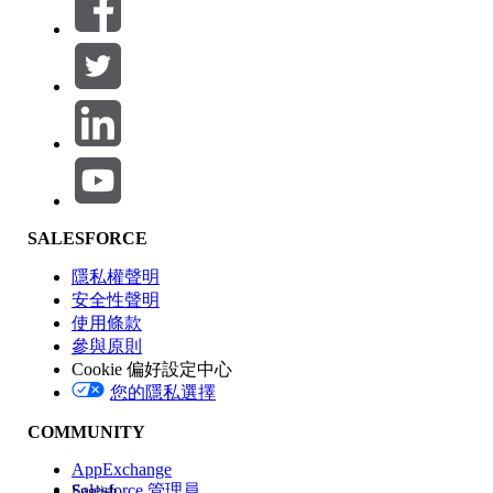
篩選條件： (0)
選取篩選
新增
產品區域
SALESFORCE
功能影響
隱私權聲明
安全性聲明
使用條款
參與原則
Cookie 偏好設定中心
版本
您的隱私選擇
COMMUNITY
AppExchange
Salesforce 管理員
English