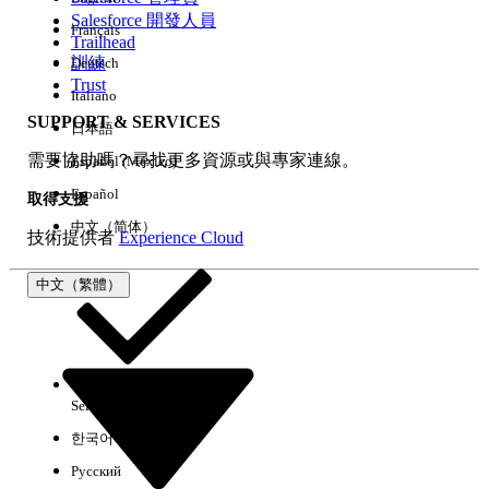
Salesforce 開發人員
Français
經驗
Trailhead
訓練
Deutsch
Trust
Italiano
SUPPORT & SERVICES
日本語
全部清除
完成
需要協助嗎？尋找更多資源或與專家連線。
Español (México)
Español
取得支援
中文（简体）
技術提供者
Experience Cloud
中文（繁體）
Select Org
中文（繁體）
한국어
Русский
沒有結果