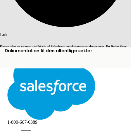
Søg
Luk
Denne tekst er oversat ved hjælp af Salesforce-maskinoversættelsessystem. Du finder flere
Dokumentation til den offentlige sektor
Skift til engelsk
Ikke nu
detaljer
her
.
Luk
Luk
1-800-667-6389