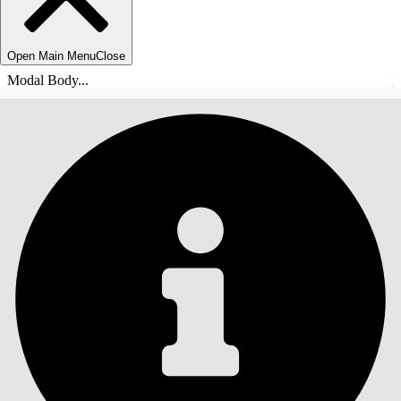
Open Main Menu
Close
Modal Body...
INDHOLD
Søg
Vis indholdsfortegnelse
Indhold