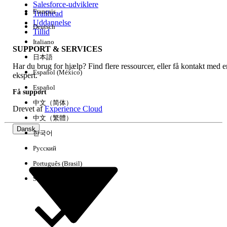
Salesforce-udviklere
Français
Trailhead
Experience
Uddannelse
Deutsch
Tillid
Italiano
SUPPORT & SERVICES
日本語
Har du brug for hjælp? Find flere ressourcer, eller få kontakt med e
Ryd alle
Udført
Español (México)
ekspert.
Español
Få support
中文（简体）
Drevet af
Experience Cloud
中文（繁體）
Dansk
한국어
Русский
Português (Brasil)
Suomi
Ingen resultater