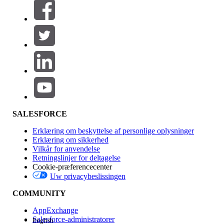
Filtre (0)
VÆLG FILTRE
Tilføj
Produktområde
Funktionspåvirkning
SALESFORCE
Erklæring om beskyttelse af personlige oplysninger
Erklæring om sikkerhed
Vilkår for anvendelse
Retningslinjer for deltagelse
Cookie-præferencecenter
Uw privacybeslissingen
Version
COMMUNITY
AppExchange
Salesforce-administratorer
English