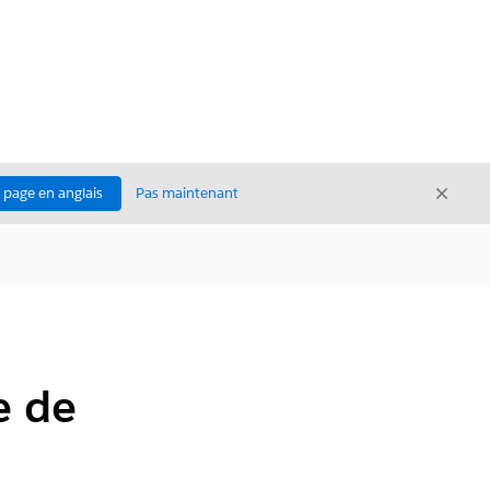
Ferme
a page en anglais
Pas maintenant
Fermer
e de