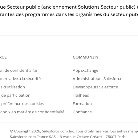
 Secteur public (anciennement Solutions Secteur public) uti
urantes des programmes dans les organismes du secteur publ
prises en charge.
rie dans l'architecture Secteur public fournit des outils 
RCE
COMMUNITY
s-tendent la prestation de services. Avant d'implémenter P
omposants et ce qu'ils font. Vous pouvez ainsi vous appuyer
on de confidentialité
AppExchange
vous permet d'évoluer aisément pour inclure de nouveaux c
n relative à la sécurité
Administrateurs Salesforce
t des demandes de licences et de permis, puis ajoutez un su
 d’utilisation
Développeurs Salesforce
ages.
s de participation
Trailhead
 secteur public partagent généralement un workflow commun 
 préférence des cookies
Formation
 détails de chaque phase du workflow diffèrent selon la missi
 choix en matière de confidentialité
Confiance
une rationalisent les processus de tous les organismes et 
© Copyright 2026, Salesforce.com Inc. Tous droits réservés. Les autres marqu
Salesforce.com France SAS – 3 Avenue Octave Gréard – 75007 Paris