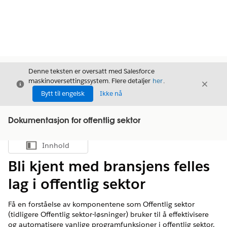
Denne teksten er oversatt med Salesforce
maskinoversettingssystem. Flere detaljer
her
.
Avslutt
Avslut
Avslutt
Bytt til engelsk
Ikke nå
Dokumentasjon for offentlig sektor
Innhold
Vis innholdsfortegnelse
Bli kjent med bransjens felles
lag i offentlig sektor
Få en forståelse av komponentene som Offentlig sektor
(tidligere Offentlig sektor-løsninger) bruker til å effektivisere
og automatisere vanlige programfunksjoner i offentlig sektor.