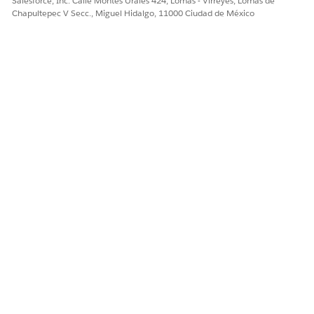
Salesforce, Inc. Calle Montes Urales 424, Lomas - Virreyes, Lomas de
Chapultepec V Secc., Miguel Hidalgo, 11000 Ciudad de México
Configurar un proceso de aprobación
¿RESOLVIÓ ESTE ARTÍCULO SU PROBLEMA?
¡Háganos saber cómo podemos mejorar!
Sí
No