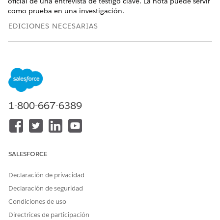
oficial de una entrevista de testigo clave. La nota puede servir
como prueba en una investigación.
EDICIONES NECESARIAS
Ver ediciones de
productos compatibles.
PERMISOS DE USUARIO NECESARIOS
Para publicar notas de
Resumen de interacciones
interacciones:
1-800-667-6389
Y
Usuario de OmniStudio
Solicite a su administrador configurar un proceso de
aprobación para que las partes interesadas revisen notas y, si
SALESFORCE
se aprueban, las publiquen automáticamente.
Declaración de privacidad
Declaración de seguridad
Condiciones de uso
Directrices de participación
No puede eliminar notas publicadas.
NOTA