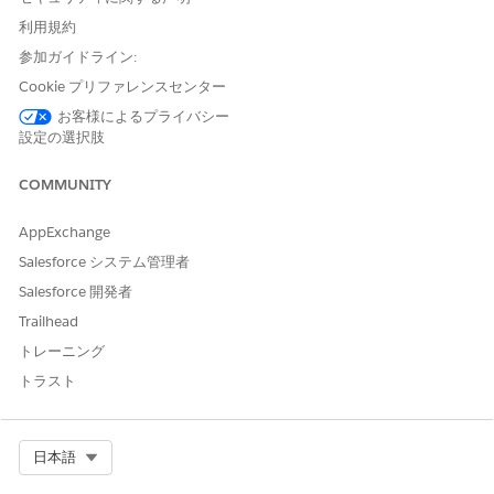
インタラクションメモは、次の場合にのみ公開できます。
利用規約
プロファイルには、インタラクション概要オブジェクトの [公開さ
参加ガイドライン:
れたインタラクションノート] 項目への参照・更新アクセス権があ
Cookie プリファレンスセンター
ります。
お客様によるプライバシー
または
設定の選択肢
他のユーザーがインタラクションノートを共有すると、そのユー
COMMUNITY
ザーには「参照・更新」アクセス権が付与されます。
ケースに関連するインタラクションノートを公開する方法を次に
AppExchange
示します。
Salesforce システム管理者
アプリケーションランチャーで、[
ケース] を
見つけて選択しま
Salesforce 開発者
す。
Trailhead
ケースを選択します。
[インタラクション概要] タブで、インタラクション概要を選択
トレーニング
します。
トラスト
[公開済みインタラクションメモ] で、[
はい] を
選択します。
変更を保存します。
Select Org
日本語
関連項目: