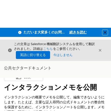
ただいま大変多くのお問い合わせをいただいており、ご連絡までにお時間を頂戴しております
続きを読む
Clo
この文章は Salesforce 機械翻訳システムを使用して翻訳
されました。詳細は
こちら
をご参照ください。
閉じる
閉じ
閉じる
英語に切り替える
今はしません
公共セクタードキュメント
目次
目次を表示
インタラクションメモを公開
インタラクションの概要でメモを公開して、編集できないように
します。たとえば、主要な証人尋問の公式ドキュメントの整合性
を保護するために、インタラクションノートを公開します。メモ