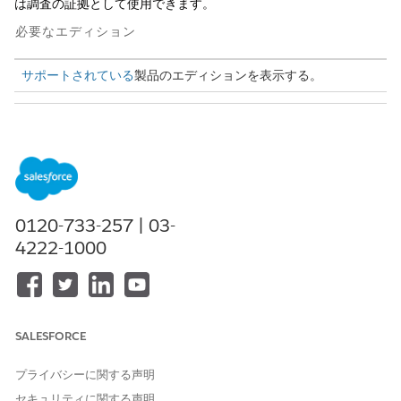
は調査の証拠として使用できます。
必要なエディション
サポートされている
製品のエディションを表示する。
必要なユーザー権限
インタラクションメモを公開
インタラクション概要
する
および
「Omnistudio ユーザー」
0120-733-257 | 03-
4222-1000
システム管理者に、関係者がメモを確認し、承認されたら自動的
に公開する承認プロセスを設定するように依頼します。
SALESFORCE
公開済みのメモは削除できません。
メモ
プライバシーに関する声明
セキュリティに関する声明