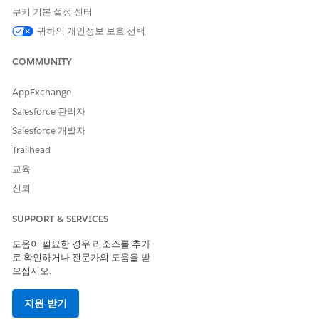
게시된 노트는 삭제할 수 없습니다.
노트
쿠키 기본 설정 센터
귀하의 개인정보 보호 선택
다음과 같은 경우에만 상호 작용 노트를 게시할 수 있습니다.
COMMUNITY
프로필에 상호 작용 요약 개체의 상호 작용 노트 게시됨 필드에 대
한 읽기-쓰기 액세스 권한이 있습니다.
AppExchange
OR
Salesforce 관리자
다른 사용자가 공유할 때 상호 작용 노트에 대한 읽기/쓰기 액세스
Salesforce 개발자
권한을 부여합니다.
Trailhead
사례와 관련된 상호 작용 노트를 게시하는 방법은 다음과 같습니다.
교육
앱 시작 관리자에서
사례
를 찾아서 선택합니다.
신뢰
사례를 선택합니다.
상호 작용 요약 탭에서 상호 작용 요약을 선택합니다.
SUPPORT & SERVICES
상호 작용 노트 게시됨에 대해
예
를 선택합니다.
변경 사항을 저장합니다.
도움이 필요한 경우 리소스를 추가
로 확인하거나 전문가의 도움을 받
으십시오.
다음 사항도 참조:
승인 프로세스 설정
지원 받기