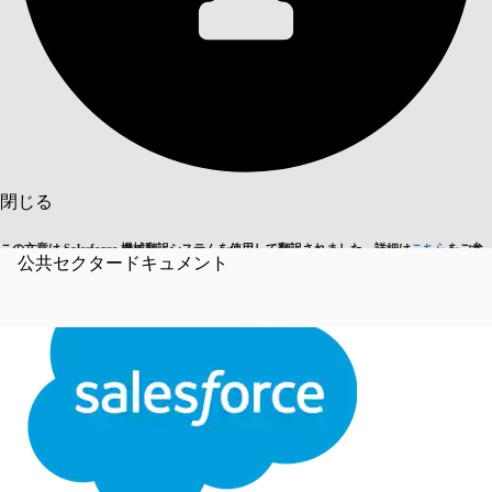
目次を表示
目次
検索
閉じる
この文章は Salesforce 機械翻訳システムを使用して翻訳されました。詳細は
こちら
をご参
公共セクタードキュメント
英語に切り替える
今はしません
照ください。
閉じる
閉じる