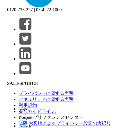
0120-733-257 | 03-4222-1000
絞り込み条件 (0)
絞り込み条件を選択
追加
製品エリア
SALESFORCE
機能の影響
プライバシーに関する声明
セキュリティに関する声明
利用規約
English
参加ガイドライン:
Cookie プリファレンスセンター
Français
エディション
お客様によるプライバシー設定の選択肢
Deutsch