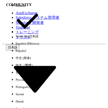
COMMUNITY
Italiano
AppExchange
Salesforce システム管理者
Salesforce 開発者
環境
Trailhead
トレーニング
Select Org
日本語
トラスト
Español (México)
日本語
Español
すべてクリア
完了
中文 (简体)
中文（繁體）
한국어
Русский
Português (Brasil)
Suomi
Dansk