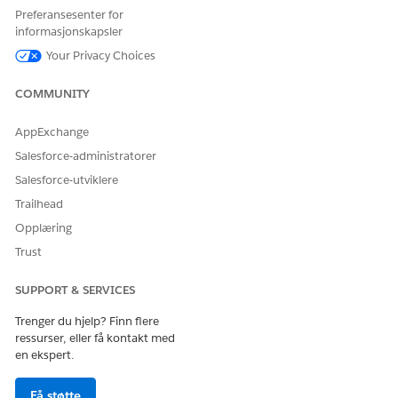
Preferansesenter for
Oppd
atere
informasjonskapsler
Hous
Your Privacy Choices
eHold
-
COMMUNITY
medl
emsd
etalje
AppExchange
r
Salesforce-administratorer
Genc
ertific
Salesforce-utviklere
ering
Trailhead
/Hou
sehol
Opplæring
dInco
Trust
me -
Genc
ertific
SUPPORT & SERVICES
er
hush
Trenger du hjelp? Finn flere
oldni
ressurser, eller få kontakt med
ngsin
en ekspert.
dkom
st
Få støtte