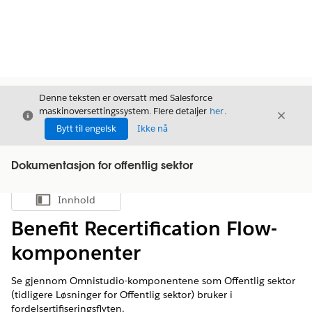
Denne teksten er oversatt med Salesforce
maskinoversettingssystem. Flere detaljer
her
.
Avslutt
Avslut
Avslutt
Bytt til engelsk
Ikke nå
Dokumentasjon for offentlig sektor
Innhold
Vis innholdsfortegnelse
Benefit Recertification Flow-
komponenter
Se gjennom Omnistudio-komponentene som Offentlig sektor
(tidligere Løsninger for Offentlig sektor) bruker i
fordelsertifiseringsflyten.