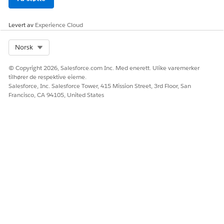
Chan
geOf
Circu
Levert av
Experience Cloud
msta
nces/
Signa
Select Org
Norsk
tureC
aptur
© Copyright 2026, Salesforce.com Inc. Med enerett. Ulike varemerker
e -
tilhører de respektive eierne.
Signa
Salesforce, Inc. Salesforce Tower, 415 Mission Street, 3rd Floor, San
tureC
Francisco, CA 94105, United States
aptur
e
Chan
geOf
Circu
msta
nces/
Appli
catio
nSub
missi
onCo
nfirm
ation