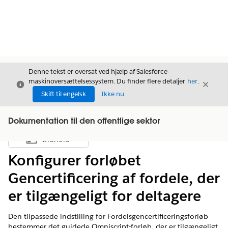
Denne tekst er oversat ved hjælp af Salesforce-
maskinoversættelsessystem. Du finder flere detaljer
her
.
Luk
Luk
Luk
Skift til engelsk
Ikke nu
Dokumentation til den offentlige sektor
Indhold
Vis indholdsfortegnelse
Konfigurer forløbet
Gencertificering af fordele, der
er tilgængeligt for deltagere
Den tilpassede indstilling for Fordelsgencertificeringsforløb
bestemmer det guidede Omniscript-forløb, der er tilgængeligt