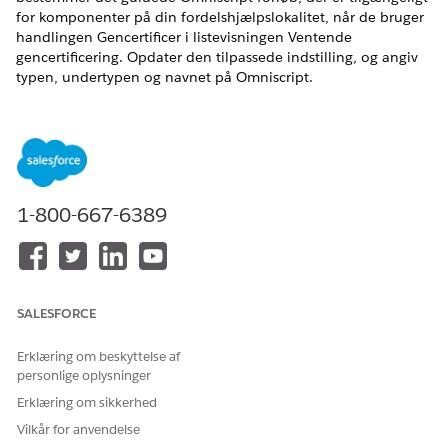
for komponenter på din fordelshjælpslokalitet, når de bruger
handlingen Gencertificer i listevisningen Ventende
gencertificering. Opdater den tilpassede indstilling, og angiv
typen, undertypen og navnet på Omniscript.
EDITIONSHEADING
Vis understøttede produktversioner
.
BRUGERTILLADELSER PÅKRÆVET
1-800-667-6389
Hvis du vil redigere
Tilpas applikation
tilpassede indstillinger:
Hvis du ønsker adgang til
Program- og
den tilpassede indstilling for
fordelsstyringsadgang
SALESFORCE
fordelsgencertificeringsforlø
b:
Erklæring om beskyttelse af
personlige oplysninger
Skriv
i feltet Find hurtigt i
Tilpassede indstillinger
Erklæring om sikkerhed
Opsætning, og vælg derefter
Tilpassede indstillinger
.
For Fordelsgencertificeringsforløb skal du klikke på
Vilkår for anvendelse