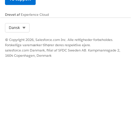
Ja
Nej
Drevet af
Experience Cloud
Select Org
Dansk
© Copyright 2026, Salesforce.com Inc. Alle rettigheder forbeholdes.
Forskellige varemærker tilhører deres respektive ejere.
salesforce.com Danmark, filial af SFDC Sweden AB. Kampmannsgade 2,
1604 Copenhagen, Denmark