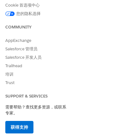
保存更改。
Cookie 首选项中心
在您为 Experience Cloud 站点用户使用的简档中，启用对福利重
您的隐私选择
新认证流自定义设置的访问权限。
COMMUNITY
另请参阅：
AppExchange
福利帮助站点先决条件
Salesforce 管理员
Salesforce 开发人员
Trailhead
本文章是否解决您的问题？
培训
请与我们共享您的想法，以便我们进行改进！
Trust
是
否
SUPPORT & SERVICES
需要帮助？查找更多资源，或联系
专家。
获得支持