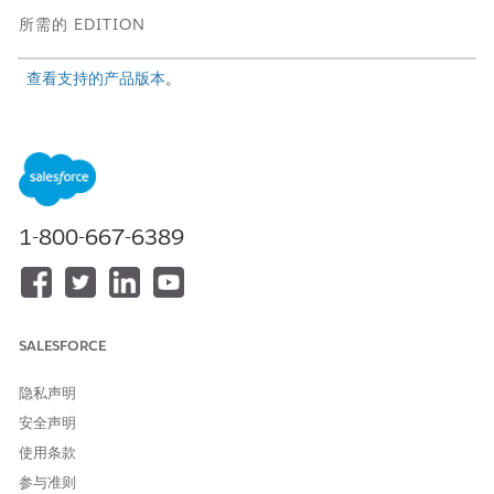
所需的 EDITION
查看支持的产品版本
。
所需用户权限
编辑自定义设置：
自定义应用程序
要访问福利重新认证流自定义
计划和福利管理访问权限
设置：
1-800-667-6389
从设置中，在快速查找框中，输入
，然后选择
自定义
自定义设置
设置
。
对于福利重新认证流，单击
管理
。
SALESFORCE
要首次指定自定义设置数据，请单击
新建
。要编辑现有数据，请
单击
编辑
。
指定有关 Omniscript 的这些详细信息。
隐私声明
对于类型，输入
。
重新认证
安全声明
对于子类型，输入
。
应用程序
使用条款
对于语言，输入
语。
英
参与准则