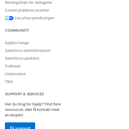
Retningslinjer for deltagelse
Cookie-præferencecenter
Definer en tilpasset platformsbegivenhed
Uw privacybeslissingen
Skriv
i feltet Find hurtigt i Opsætning, og vælg
Platform
derefter
Platformsbegivenheder
.
COMMUNITY
Klik på
Ny platformsbegivenhed
.
Angiv disse detaljer.
AppExchange
Betegnelse:
BMRecertEvent
Salesforce-administratorer
Flertalsbetegnelse:
BMRecertEvents
Salesforce-udviklere
Objektnavn:
BMRecertEvent
Trailhead
Gem dine ændringer.
Uddannelse
Klik på
Ny
på listen Tilpassede felter og relationer.
For Datatype skal du vælge
tekst
og derefter klikke på
Tillid
Næste
.
Angiv disse detaljer.
SUPPORT & SERVICES
Feltbetegnelse:
RecordId
Har du brug for hjælp? Find flere
Længde:
50
ressourcer, eller få kontakt med
Feltnavn udfyldes automatisk.
en ekspert.
Gem dine ændringer.
Få support