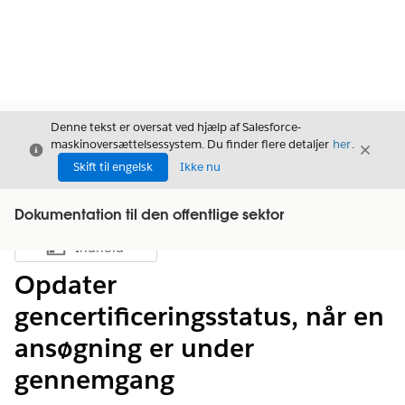
Denne tekst er oversat ved hjælp af Salesforce-
maskinoversættelsessystem. Du finder flere detaljer
her
.
Luk
Luk
Luk
Skift til engelsk
Ikke nu
Dokumentation til den offentlige sektor
Indhold
Vis indholdsfortegnelse
Opdater
gencertificeringsstatus, når en
ansøgning er under
gennemgang