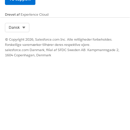
Opret en Apex for begivenhedshandleren
Skriv
i feltet Find hurtigt i Opsætning, og vælg
Apex
Drevet af
Experience Cloud
derefter
Apex-klasser
.
Klik på
Ny
.
Select Org
Dansk
Indsæt denne klassedefinition i tekstfeltet.
© Copyright 2026, Salesforce.com Inc. Alle rettigheder forbeholdes.
Forskellige varemærker tilhører deres respektive ejere.
public class SubscribeBMRecertEvent {

salesforce.com Danmark, filial af SFDC Sweden AB. Kampmannsgade 2,
    // Implement the event handler method

1604 Copenhagen, Denmark
    @InvocableMethod(label='Handle BMRecertEvent P
    public static void handleEvent(List<BMRecertEv
    for (BMRecertEvent__e event : events) {       
        List<IndividualApplication> recordsToUpdat
        for (IndividualApplication ia: recordsToUp
            BenefitAssignment baRecord = [SELECT I
            baRecord.RecertificationStatus = 'InPr
            update baRecord;

        }

        }

    }

}