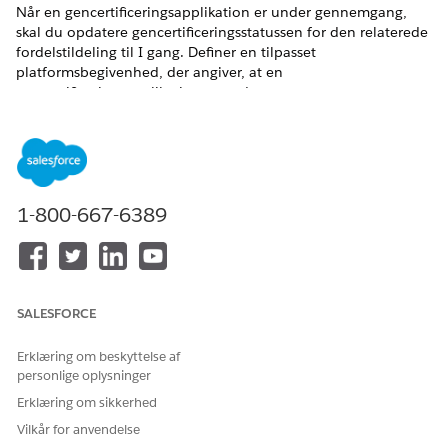
Når en gencertificeringsapplikation er under gennemgang,
skal du opdatere gencertificeringsstatussen for den relaterede
fordelstildeling til I gang. Definer en tilpasset
platformsbegivenhed, der angiver, at en
gencertificeringsapplikation er under gennemgang, og
konfigurer en begivenhedshandler, der opdaterer
gencertificeringsstatussen for den relaterede fordelstildeling,
når platformsbegivenheden udgives. Abonner på
platformsbegivenheden ved brug af en Apex.
EDITIONSHEADING
1-800-667-6389
Vis understøttede produktversioner
.
BRUGERTILLADELSER PÅKRÆVET
SALESFORCE
Hvis du vil oprette og
Tilpas applikation
redigere
Erklæring om beskyttelse af
platformsbegivenhedsdefinit
personlige oplysninger
ioner:
Erklæring om sikkerhed
Hvis du vil definere Apex-
Dokumentopretter Apex
Vilkår for anvendelse
udløsere: