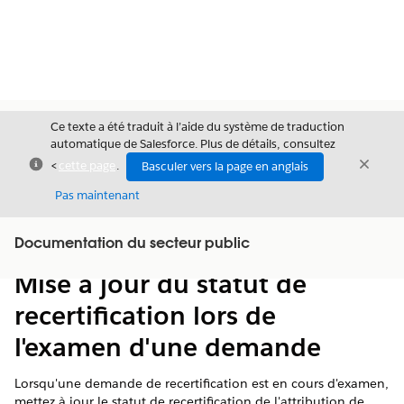
Ce texte a été traduit à l’aide du système de traduction
automatique de Salesforce. Plus de détails, consultez
Fermer
Ferme
<
cette page
.
Basculer vers la page en anglais
Fermer
Pas maintenant
Table des
Documentation du secteur public
Afficher la table des matières
matières
Mise à jour du statut de
recertification lors de
l'examen d'une demande
Lorsqu'une demande de recertification est en cours d'examen,
mettez à jour le statut de recertification de l'attribution de