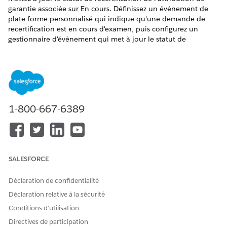
garantie associée sur En cours. Définissez un événement de
plate-forme personnalisé qui indique qu'une demande de
recertification est en cours d'examen, puis configurez un
gestionnaire d'événement qui met à jour le statut de
recertification de l'attribution d'avantages associée lors de la
publication de l'événement de plate-forme. Abonnez-vous à
l'événement de plate-forme en utilisant un déclencheur Apex.
ÉDITIONS REQUISES
1-800-667-6389
Afficher les éditions
de produits prises en charge.
AUTORISATIONS UTILISATEUR REQUISES
Pour créer et modifier des
Personnaliser l'application
SALESFORCE
définitions d'événement de
plate-forme :
Déclaration de confidentialité
Pour définir des
Auteur Apex
Déclaration relative à la sécurité
déclencheurs Apex :
Conditions d’utilisation
Définition d'un événement de plate-forme
Directives de participation