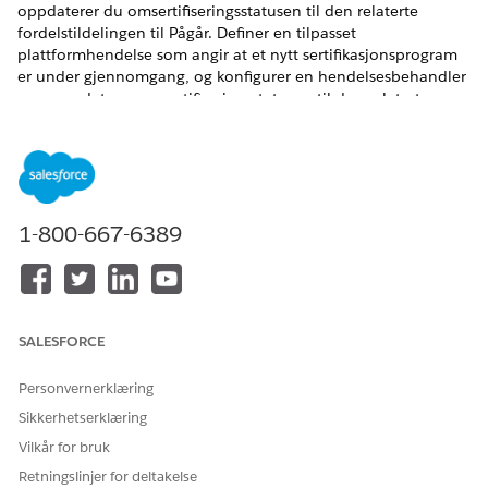
oppdaterer du omsertifiseringsstatusen til den relaterte
fordelstildelingen til Pågår. Definer en tilpasset
plattformhendelse som angir at et nytt sertifikasjonsprogram
er under gjennomgang, og konfigurer en hendelsesbehandler
som oppdaterer omsertifiseringsstatusen til den relaterte
fordelstildelingen når plattformhendelsen publiseres.
Abonnere på plattformhendelsen ved å bruke en Apex.
NØDVENDIGE UTGAVER
Se støttede produktversjoner
.
1-800-667-6389
NØDVENDIGE BRUKERTILLATELSER
For å opprette og redigere
Tilpasse program
definisjoner for
SALESFORCE
plattformhendelser:
Personvernerklæring
For å definere Apex-utløsere:
Forfatter for Apex
Sikkerhetserklæring
Vilkår for bruk
Definere en tilpasset plattformhendelse
Retningslinjer for deltakelse
Skriv inn
i Hurtigsøk-feltet i Oppsett, og velg
Plattform