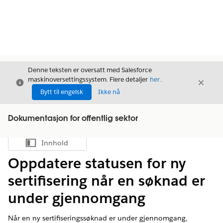
Denne teksten er oversatt med Salesforce
maskinoversettingssystem. Flere detaljer
her
.
Avslutt
Avslut
Avslutt
Bytt til engelsk
Ikke nå
Dokumentasjon for offentlig sektor
Innhold
Vis innholdsfortegnelse
Oppdatere statusen for ny
sertifisering når en søknad er
under gjennomgang
Når en ny sertifiseringssøknad er under gjennomgang,