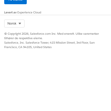
Lim inn denne klassedefinisjonen i tekstboksen.
Levert av
Experience Cloud
public class SubscribeBMRecertEvent {

    // Implement the event handler method

Select Org
Norsk
    @InvocableMethod(label='Handle BMRecertEvent P
    public static void handleEvent(List<BMRecertEv
© Copyright 2026, Salesforce.com Inc. Med enerett. Ulike varemerker
    for (BMRecertEvent__e event : events) {       
tilhører de respektive eierne.
        List<IndividualApplication> recordsToUpdat
Salesforce, Inc. Salesforce Tower, 415 Mission Street, 3rd Floor, San
        for (IndividualApplication ia: recordsToUp
Francisco, CA 94105, United States
            BenefitAssignment baRecord = [SELECT I
            baRecord.RecertificationStatus = 'InPr
            update baRecord;

        }

        }

    }

}
Lagre endringene.
Abonnere på plattformhendelsen ved å bruke en Apex