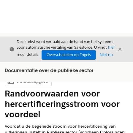
Deze tekst werd vertaald aan de hand van het systeem
voor automatische vertaling van Salesforce. U vindt
hier
Sluiten
Sluite
Sluiten
meer details.
Overschakelen op Engels
Niet nu
Documentatie over de publieke sector
Inhoudsopgave
Inhoudsopgave weergeven
Randvoorwaarden voor
hercertificeringsstroom voor
voordeel
Voordat u de begeleide stroom voor hercertificering van
uitkeringen instelt in Publieke sector (voorheen Oplossingen