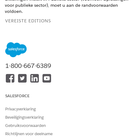
voor publieke sector), moet u aan de randvoorwaarden
voldoen.
VEREISTE EDITIONS
Ondersteunde productedities weergeven
.
Voldoe aan de
randvoorwaarden voor Voordelenbeheer
.
Implementeer de Framework-sjabloon
Benefit
Management Discovery.
1-800-667-6389
Zorg ervoor dat u versie v5 van de
SALESFORCE
BELANGRIJK
voorbeeldsjabloon implementeert.
Privacyverklaring
Beveiligingsverklaring
Stel de stroom Intake van voordeeltoepassing in
.
Maak een Apex klasse om inkomens van verwijderde
Gebruiksvoorwaarden
huishoudenleden te
identificeren.
Richtlijnen voor deelname