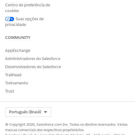
página com o Editor avançado de layout de página
.
Centro de preferência de
cookies
Habilitar pipelines de dados
Suas opções de
privacidade
EDIÇÕES OBRIGATÓRIAS
COMMUNITY
PERMISSÕES NECESSÁRIAS AO USUÁRIO
AppExchange
Para habilitar Pipelines de
Personalizar aplicativo E
dados:
usuário de base de pipelines
Administradores do Salesforce
de dados
Desenvolvedores do Salesforce
Em Configuração, na caixa Busca rápida, insira
Pipelines
Trailhead
de dados
e selecione
Introdução
.
Treinamento
Ative os
Pipelines de dados
.
Trust
ESTE ARTIGO RESOLVEU SEU PROBLEMA?
Select Org
Português (Brasil)
Diga-nos para podermos melhorar!
© Copyright 2026, Salesforce.com Inc. Todos os direitos reservados. Várias
marcas comerciais dos respectivos proprietários.
Sim
Não