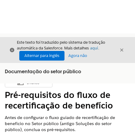
Este texto foi traduzido pelo sistema de tradução
automática da Salesforce. Mais detalhes
aqui
.
Fechar
Fecha
Fechar
Alternar para inglês
Agora não
Documentação do setor público
Índice
Mostrar índice
Pré-requisitos do fluxo de
recertificação de benefício
Antes de configurar o fluxo guiado de recertificação de
benefício no Setor público (antigo Soluções do setor
público), conclua os pré-requisitos.