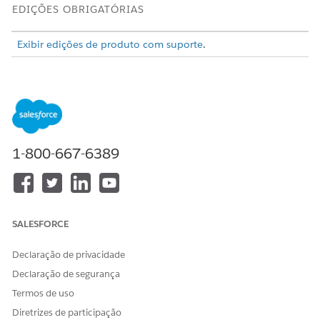
EDIÇÕES OBRIGATÓRIAS
Exibir edições de produto com suporte
.
Cumpra os
Prequisitos de gerenciamento de benefícios
.
Implemente o modelo do Discovery Framework de
gerenciamento de benefício
.
1-800-667-6389
Implemente a versão v5 do modelo de
IMPORTANTE
amostra.
SALESFORCE
Configurar o fluxo de admissão de solicitação de
benefício
.
Declaração de privacidade
Crie uma classe do Apex para identificar as receitas dos
Declaração de segurança
membros da família removidos
.
Termos de uso
Adicione o campo Iniciar recertificação de ao layout de
Diretrizes de participação
página de Benefício. Consulte
Personalizar layouts de