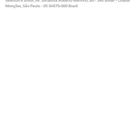
Salesforce Brasil, Av. Jornalista Roberto Marinho, 85 - 14º andar - Cidade
Monções, São Paulo - SP, 04575-000 Brasil