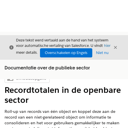
Deze tekst werd vertaald aan de hand van het systeem
voor automatische vertaling van Salesforce. U vindt
hier
Sluiten
Sluite
Sluiten
meer details.
Overschakelen op Engels
Niet nu
Documentatie over de publieke sector
Inhoudsopgave
Inhoudsopgave weergeven
Recordtotalen in de openbare
sector
Roll-up van records van één object en koppel deze aan de
record van een niet-gerelateerd object om informatie te
consolideren en het voor gebruikers gemakkelijker te maken