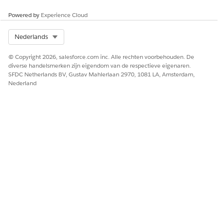
zijn opgeslagen in het object Resultaat van recordaggregatie.
U kunt meerdere recordtotale definities maken en deze
Powered by
Experience Cloud
maken voor twee niet-gerelateerde objecten, niet alleen
voordeeltoepassing en relatiegroep van partij.
Select Org
Nederlands
ZIE OOK:
© Copyright 2026, salesforce.com inc. Alle rechten voorbehouden. De
diverse handelsmerken zijn eigendom van de respectieve eigenaren.
Definities van totalen voor recordtotalen
SFDC Netherlands BV, Gustav Mahlerlaan 2970, 1081 LA, Amsterdam,
Nederland
HEEFT DIT ARTIKEL UW PROBLEEM OPGELOST?
Laat ons weten wat we kunnen doen om te verbeteren!
Ja
Nee