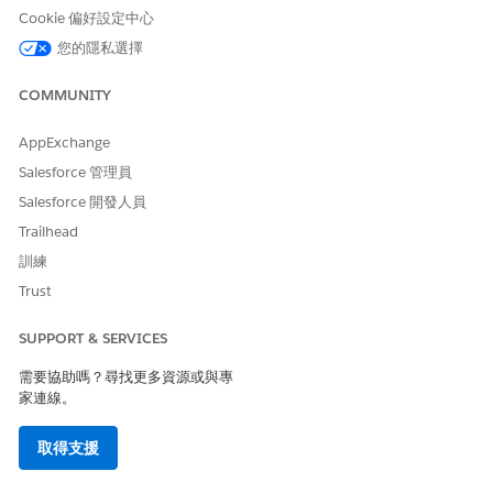
物件 (而不只是福利應用程式和當事人關係群組) 建立定義。
Cookie 偏好設定中心
您的隱私選擇
另請參照：
COMMUNITY
記錄累計的累計定義
AppExchange
Salesforce 管理員
此文章是否解決您的問題？
Salesforce 開發人員
請讓我們知道，以便我們改進！
Trailhead
是
否
訓練
Trust
SUPPORT & SERVICES
需要協助嗎？尋找更多資源或與專
家連線。
取得支援