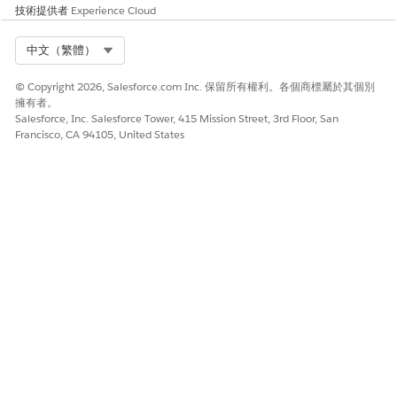
技術提供者
Experience Cloud
Select Org
中文（繁體）
© Copyright 2026, Salesforce.com Inc. 保留所有權利。各個商標屬於其個別
擁有者。
Salesforce, Inc. Salesforce Tower, 415 Mission Street, 3rd Floor, San
Francisco, CA 94105, United States