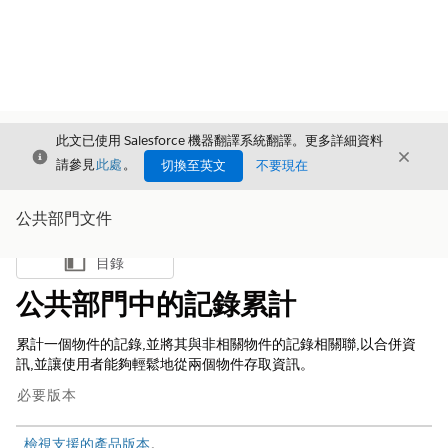
此文已使用 Salesforce 機器翻譯系統翻譯。更多詳細資料
結束
結束
結束
請參見
此處
。
切換至英文
不要現在
公共部門文件
目錄
顯示目錄
公共部門中的記錄累計
累計一個物件的記錄,並將其與非相關物件的記錄相關聯,以合併資
訊,並讓使用者能夠輕鬆地從兩個物件存取資訊。
必要版本
檢視支援的產品版本
。