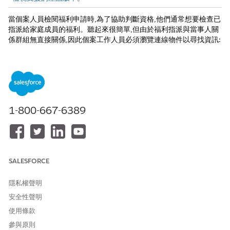
當個案人員檢閱福利申請時,為了協助判斷資格,他們通常想要檢查已
指派給家庭成員的福利。聽起來很簡單,但由於福利指派與當事人關
係群組無直接關係,因此個案工作人員必須瀏覽連線物件以尋找資訊:
他們前往當事人關係群組的父系帳戶,從「相關連絡人」相關清單中
選取群組成員,然後在群組成員的個人帳戶記錄頁面上檢視「福利指
派」相關清單。個案工作人員會重複此流程,以查看指派給當事人關
係群組每個成員的益處。
使用記錄累計,讓個案工作人員和其他人能輕鬆地從兩個不相關物件
中尋找資訊。透過記錄累計,您可以將來源物件的記錄 (例如福利指
1-800-667-6389
派) 與其他非相關目標物件 (例如當事人關係群組) 的相關記錄累計
或彙總。若要僅檢視記錄的子集 (例如特定福利計畫的福利指派),請
套用篩選條件來僅彙總對使用者很重要的記錄。使用者會在「記錄
彙總結果」相關清單、目標物件記錄頁面上的 Lightning 元件,或
「記錄彙總結果」清單檢視中看見彙總的記錄。
SALESFORCE
若要設定記錄累計,請先識別您要彙總其記錄的物件 (福利應用程式,
隱私權聲明
在我們的範例中),以及您要與彙總記錄相關聯的非相關物件 (當事人
關係群組,在我們的範例中)。建立記錄累計定義,指定物件、篩選條
安全性聲明
件和聯結條件。接著,設定並執行「資料處理引擎」定義和排程觸發
使用條款
流程,以啟用和同步化定義和彙總結果,這些結果儲存在「記錄彙總結
參與原則
果」物件中。您可以建立多個記錄累計定義,並為任何兩個不相關的