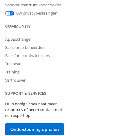
Voorkeurcentrum voor cookies
Uw privacybeslissingen
HEEFT DIT ARTIKEL UW PROBLEEM OPGELOST?
Laat ons weten wat we kunnen doen om te verbeteren!
COMMUNITY
Ja
Nee
AppExchange
Salesforce-beheerders
Salesforce-ontwikkelaars
Trailhead
Training
Vertrouwen
SUPPORT & SERVICES
Hulp nodig? Zoek naar meer
resources of neem contact met
een expert op.
Ondersteuning ophalen