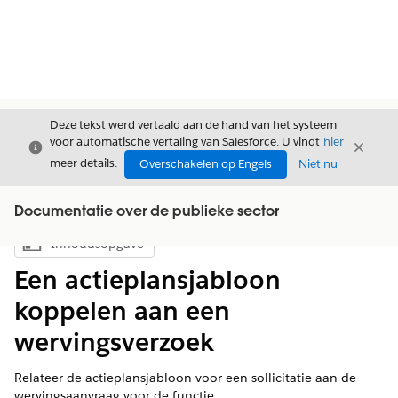
Deze tekst werd vertaald aan de hand van het systeem
voor automatische vertaling van Salesforce. U vindt
hier
Sluiten
Sluite
Sluiten
meer details.
Overschakelen op Engels
Niet nu
Documentatie over de publieke sector
Inhoudsopgave
Inhoudsopgave weergeven
Een actieplansjabloon
koppelen aan een
wervingsverzoek
Relateer de actieplansjabloon voor een sollicitatie aan de
wervingsaanvraag voor de functie.