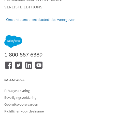
VEREISTE EDITIONS
Ondersteunde productedities weergeven
.
BENODIGDE GEBRUIKERSMACHTIGINGEN
Een actieplansjabloon
Actieplannen
relateren aan een
AND
wervingsverzoek:
1-800-667-6389
Toegang tot specialist voor
talentwervingsbeheer
Zoek en selecteer vanuit de Appstarter
Talentwervingsbeheer
.
SALESFORCE
Selecteer in het navigatiemenu van de app
Rekruteringsverzoeken
en selecteer vervolgens een record.
Privacyverklaring
Zoek op het tabblad Details in Actieplansjabloon naar en
Beveiligingsverklaring
selecteer de actieplansjabloon voor de sollicitatie.
Gebruiksvoorwaarden
Sla uw wijzigingen op.
Richtlijnen voor deelname