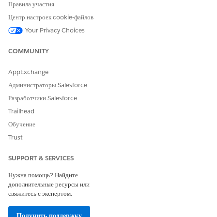
Правила участия
Центр настроек cookie-файлов
Your Privacy Choices
ЭТА СТАТЬЯ РЕШИЛА ВАШУ ПРОБЛЕМУ?
Оставьте свой отзыв, чтобы мы могли стать лучше!
COMMUNITY
Да
Нет
AppExchange
Администраторы Salesforce
Разработчики Salesforce
Trailhead
Обучение
Trust
SUPPORT & SERVICES
Нужна помощь? Найдите
дополнительные ресурсы или
свяжитесь с экспертом.
Получить поддержку