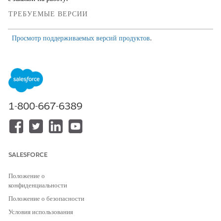
ТРЕБУЕМЫЕ ВЕРСИИ
Просмотр поддерживаемых версий продуктов
.
НЕОБХОДИМЫЕ ПОЛНОМОЧИЯ ПОЛЬЗОВАТЕЛЯ
Для связывания шаблона плана
Планы действий
действий с заявкой на набор:
AND
1-800-667-6389
Доступ специалиста по
управлению подбором
талантов
В средстве запуска приложений найдите и откройте
SALESFORCE
«
Управление подбором талантов
».
В меню навигации приложения выберите «
Заявки на подбор
Положение о
персонала», а потом выберите запись.
конфиденциальности
Во вкладке сведений в шаблоне плана действий найдите и
Положение о безопасности
выберите шаблон плана действий для заявки на работу.
Условия использования
Сохраните изменения.