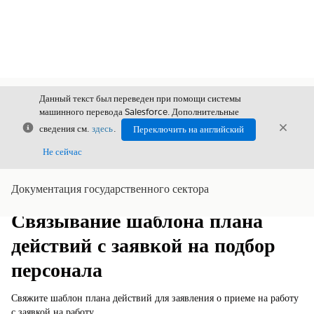
Данный текст был переведен при помощи системы
машинного перевода Salesforce. Дополнительные
Закрыть
Закры
сведения см.
здесь
.
Переключить на английский
Закрыт
Не сейчас
Документация государственного сектора
Содержание
Показать содержание
Связывание шаблона плана
действий с заявкой на подбор
персонала
Свяжите шаблон плана действий для заявления о приеме на работу
с заявкой на работу.