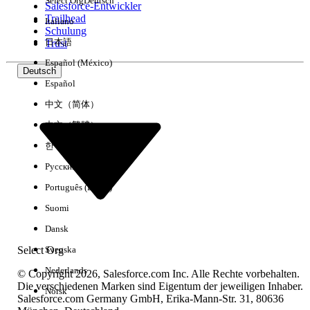
Select Org
Deutsch
Salesforce-Entwickler
Trailhead
Italiano
Erfahrung
Schulung
日本語
Trust
Español (México)
Deutsch
Español
Alle löschen
Fertig
中文（简体）
中文（繁體）
한국어
Русский
Português (Brasil)
Suomi
Dansk
Select Org
Svenska
Nederlands
© Copyright 2026, Salesforce.com Inc. Alle Rechte vorbehalten.
Die verschiedenen Marken sind Eigentum der jeweiligen Inhaber.
Norsk
Salesforce.com Germany GmbH, Erika-Mann-Str. 31, 80636
Keine Ergebnisse