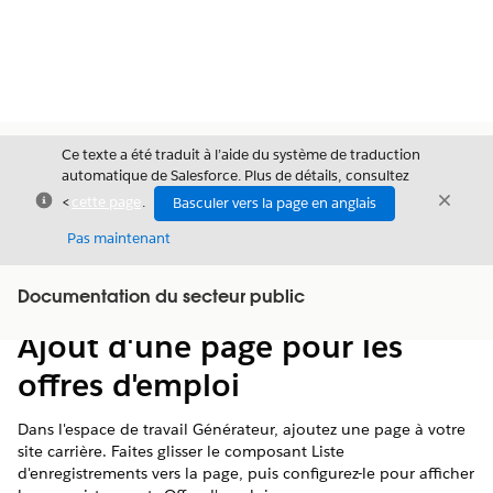
Ce texte a été traduit à l’aide du système de traduction
automatique de Salesforce. Plus de détails, consultez
Fermer
Ferme
<
cette page
.
Basculer vers la page en anglais
Fermer
Pas maintenant
Table des
Documentation du secteur public
Afficher la table des matières
matières
Ajout d'une page pour les
offres d'emploi
Dans l'espace de travail Générateur, ajoutez une page à votre
site carrière. Faites glisser le composant Liste
d'enregistrements vers la page, puis configurez-le pour afficher