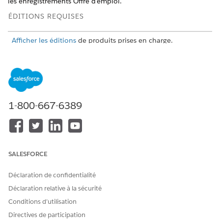
les enregistrements Offre d'emploi.
ÉDITIONS REQUISES
Afficher les éditions
de produits prises en charge.
AUTORISATIONS UTILISATEUR REQUISES
Pour personnaliser ou
Être membre du site ET
publier un site Experience
disposer de l'autorisation
Cloud :
utilisateur Créer et
1-800-667-6389
configurer des expériences
OU
Être membre du site ET être
administrateur, éditeur ou
SALESFORCE
concepteur d'expérience
dans ce site
Déclaration de confidentialité
Déclaration relative à la sécurité
Dans Configuration, saisissez
Expériences numériques
Conditions d’utilisation
dans la case Recherche rapide, puis sélectionnez
Tous les
sites
.
Directives de participation