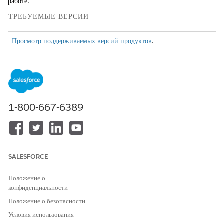
работе.
ТРЕБУЕМЫЕ ВЕРСИИ
Просмотр поддерживаемых версий продуктов
.
НЕОБХОДИМЫЕ ПОЛНОМОЧИЯ ПОЛЬЗОВАТЕЛЯ
Для настройки или
Являться участником сайта И
публикации сайта Experience
иметь полномочие
Cloud:
пользователя «Создание и
1-800-667-6389
настройка взаимодействий»
ИЛИ
Являться участником сайта И
администратором
SALESFORCE
взаимодействий, издателем
или конструктором на этом
Положение о
сайте
конфиденциальности
Положение о безопасности
Введите строку «
» в поле
Цифровые взаимодействия
Условия использования
«Быстрый поиск» меню «Настройка» и выберите пункт «
Все