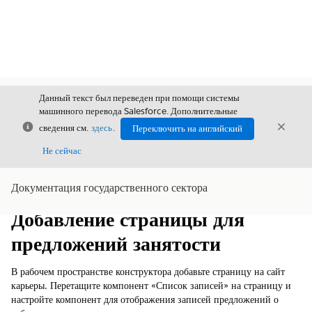
Данный текст был переведен при помощи системы
машинного перевода Salesforce. Дополнительные
Закрыть
Закры
сведения см.
здесь
.
Переключить на английский
Закрыт
Не сейчас
Документация государственного сектора
Содержание
Показать содержание
Добавление страницы для
предложений занятости
В рабочем пространстве конструктора добавьте страницу на сайт
карьеры. Перетащите компонент «Список записей» на страницу и
настройте компонент для отображения записей предложений о