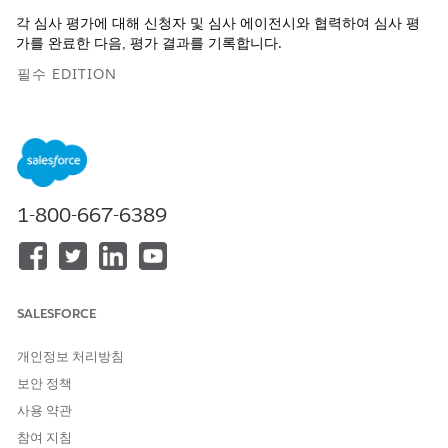
각 심사 평가에 대해 신청자 및 심사 에이전시와 협력하여 심사 평
가를 완료한 다음, 평가 결과를 기록합니다.
필수 EDITION
지원되는 제품 버전 보기
필요한 사용자 권한
심사 평가 업데이트:
인재 채용 관리 전문가 액세스
1-800-667-6389
심사 평가 완료:
동적 평가 액세스
AND
산업 평가
SALESFORCE
AND
개인정보 처리방침
실행 계획
보안 정책
AND
사용 약관
인재 채용 관리 전문가 액세스
참여 지침