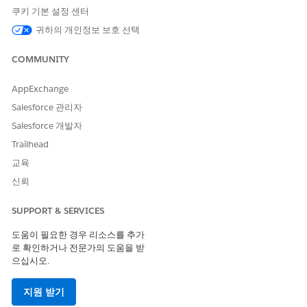
쿠키 기본 설정 센터
앱 시작 관리자에서
재능 채용 관리
를 찾아서 선택합니다.
귀하의 개인정보 보호 선택
앱의 탐색 메뉴에서
평가 평가
를 선택한 다음, 레코드를 선택합
니다.
COMMUNITY
평가
탭에서 평가 과업을 선택합니다.
평가 질문에 답변합니다.
AppExchange
평가 응답이 심사 기관 또는 신청자의 보고서 또는 문서를 기반
으로 하는 경우 파일 관련 목록에서 나중에 참조할 수 있도록 파
Salesforce 관리자
일을 업로드합니다.
Salesforce 개발자
필요한 경우 평가 응답을 검토합니다.
Trailhead
관련 항목 탭의 평가 관련 목록에서 평가를 선택합니다.
교육
평가 레코드 페이지에서
관련 항목
탭을 클릭한 다음, 평가
질문 응답 관련 목록에서 평가 질문 및 응답을 봅니다.
신뢰
평가 응답을 기반으로 심사 평가 결과를 업데이트합니다.
SUPPORT & SERVICES
도움이 필요한 경우 리소스를 추가
로 확인하거나 전문가의 도움을 받
이 기사를 통해 문제를 해결했습니까?
으십시오.
개선을 위한 의견을 보내주세요.
지원 받기
예
아니요