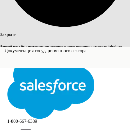
Поиск
Закрыть
Данный текст был переведен при помощи системы машинного перевода Salesforce.
Переключить на английский
Документация государственного сектора
Дополнительные сведения см.
здесь
.
Не сейчас
Закрыть
Закрыть
1-800-667-6389