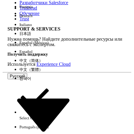
Разработчики Salesforce
Français
Trailhead
Возможности
Обучение
Deutsch
Trust
Italiano
SUPPORT & SERVICES
日本語
Нужна помощь? Найдите дополнительные ресурсы или
Очистить все
Готово
Español (México)
свяжитесь с экспертом.
Español
Получить поддержку
中文（简体）
Используется
Experience Cloud
中文（繁體）
Русский
한국어
Select Org
Русский
Português (Brasil)
Результаты отсутствуют