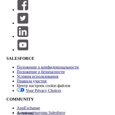
Фильтровать по (0)
ВЫБРАТЬ ФИЛЬТРЫ
Добавить
Область продуктов
Влияние на функции
SALESFORCE
Положение о конфиденциальности
Положение о безопасности
Условия использования
Правила участия
Центр настроек cookie-файлов
Your Privacy Choices
Версия
COMMUNITY
AppExchange
Администраторы Salesforce
Английский