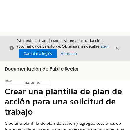
Este texto se tradujo con el sistema de traducción
automática de Salesforce. Obtenga más detalles
aquí
.
Cerrar
Cerrar
Cerrar
Cambiar a inglés
Ahora no
Documentación de Public Sector
Índice de
Mostrar índice de materias
materias
Crear una plantilla de plan de
acción para una solicitud de
trabajo
Cree una plantilla de plan de acción y agregue secciones de
formulario de admisión para cada sección para incluir en una