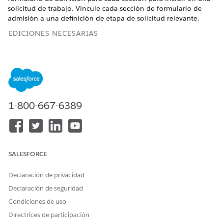
solicitud de trabajo. Vincule cada sección de formulario de
admisión a una definición de etapa de solicitud relevante.
EDICIONES NECESARIAS
Ver ediciones de
productos compatibles.
PERMISOS DE USUARIO NECESARIOS
Para crear una plantilla de
Planes de acción
1-800-667-6389
plan de acción:
Para agregar secciones de
Acceso de especialista de
formulario de admisión:
Gestión de contratación de
talentos
SALESFORCE
Desde el Iniciador de aplicación, busque y seleccione
Plantillas de planes de acción
.
Declaración de privacidad
Haga clic en
Nuevo
.
Declaración de seguridad
Ingrese un nombre y una descripción para la plantilla de
Condiciones de uso
plan de acción.
Seleccione
Industrias
como el tipo de plan de acción.
Directrices de participación