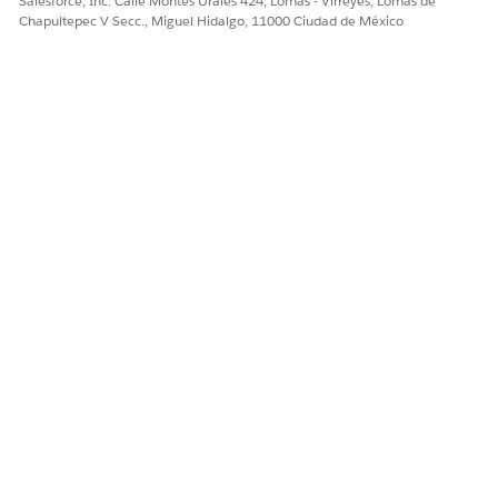
Salesforce, Inc. Calle Montes Urales 424, Lomas - Virreyes, Lomas de
Chapultepec V Secc., Miguel Hidalgo, 11000 Ciudad de México
¿RESOLVIÓ ESTE ARTÍCULO SU PROBLEMA?
¡Háganos saber cómo podemos mejorar!
Sí
No