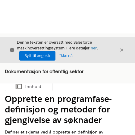
Denne teksten er oversatt med Salesforce
maskinoversettingssystem. Flere detaljer
her
.
Avslutt
Avslut
Avslutt
Bytt til engelsk
Ikke nå
Dokumentasjon for offentlig sektor
Innhold
Vis innholdsfortegnelse
Opprette en programfase-
definisjon og metoder for
gjengivelse av søknader
Definer et skjema ved å opprette en definisjon av