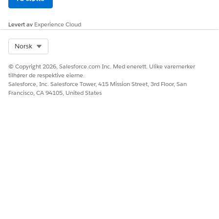
Levert av
Experience Cloud
HJALP DENNE ARTIKKELEN MED Å LØSE PROBLEMET DITT?
La oss få vite det slik at vi kan forbedre!
Select Org
Norsk
Ja
Nei
© Copyright 2026, Salesforce.com Inc. Med enerett. Ulike varemerker
tilhører de respektive eierne.
Salesforce, Inc. Salesforce Tower, 415 Mission Street, 3rd Floor, San
Francisco, CA 94105, United States