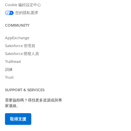
Cookie 偏好設定中心
閱申請」
按鈕來查看申請檢閱窗格。
您的隱私選擇
一組巢狀的 Omnistudio FlexCard 會在應用程式檢閱窗格中顯示合
併的工作應徵資訊。Omnistudio 整合程序和資料對應器取得
COMMUNITY
「FlexCard」顯示的資料。如果您已自訂工作應徵引導式流程,請修
改應用程式檢閱窗格的 Omnistudio 元件,以便使用者可以存取應徵
AppExchange
者在工作應徵中提供的詳細資料和文件。
Salesforce 管理員
應用程式摘要和應用程式檢閱元件
Salesforce 開發人員
「公共部門」(先前稱為「公共部門解決方案」) 包含以下適用於
申請摘要與申請檢閱窗格的 Omnistudio 元件。
Trailhead
訓練
Trust
此文章是否解決您的問題？
SUPPORT & SERVICES
請讓我們知道，以便我們改進！
需要協助嗎？尋找更多資源或與專
家連線。
是
否
取得支援