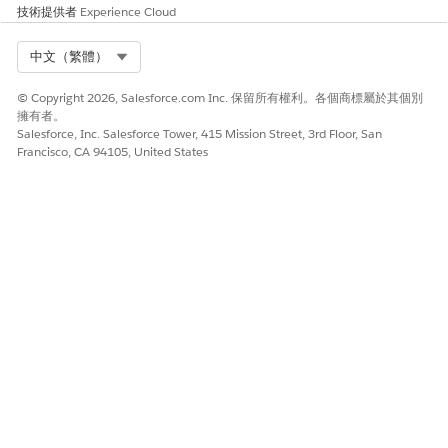
技術提供者
Experience Cloud
Select Org
中文（繁體）
© Copyright 2026, Salesforce.com Inc. 保留所有權利。各個商標屬於其個別
擁有者。
Salesforce, Inc. Salesforce Tower, 415 Mission Street, 3rd Floor, San
Francisco, CA 94105, United States