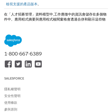
檢視支援的產品版本
。
在「人才招募管理」資料模型中,工作應徵中的資訊會儲存在多個物
件中。應用程式摘要與應用程式檢閱窗格會透過合併和顯示這些物
件中的資料,來簡化使用者的應用程式篩選與檢閱工作。
應用程式摘要窗格已在這些頁面上預先設定。
Talent Recruitment Management 應用程式:位於申請表單記
錄頁面的「申請處理」索引標籤上。
員工網站:位於申請表單記錄頁面的「詳細資料」索引標籤上。
1-800-667-6389
Omnistudio FlexCard 會顯示申請摘要。Omnistudio 資料對應器
取得 FlexCard 顯示的資料。自訂這些元件以在應用程式摘要中顯示
與您的使用者相關的詳細資料。
使用者可透過下列其中一種方式存取應用程式檢閱窗格。
SALESFORCE
職業網站:申請者可在申請表單記錄頁面的「詳細資料」索引標
隱私權聲明
籤上看見申請檢閱窗格。
「人才招募管理」應用程式:招募者和 HR 專家可以按一下應用
安全性聲明
程式摘要標題上的「
檢閱應用程式」
按鈕來查看應用程式檢閱
使用條款
窗格。
參與原則
員工網站:雇用經理和訪問者可以按一下申請摘要標題上的「
檢