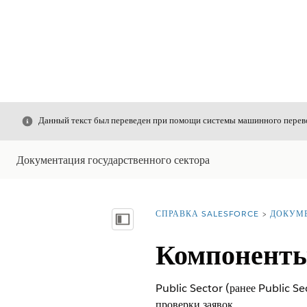
Закрыть
Данный текст был переведен при помощи системы машинного перево
Документация государственного сектора
СПРАВКА SALESFORCE
ДОКУМ
Вы находитесь здесь:
Показать содержание
Компоненты
Public Sector (ранее Public S
проверки заявок.