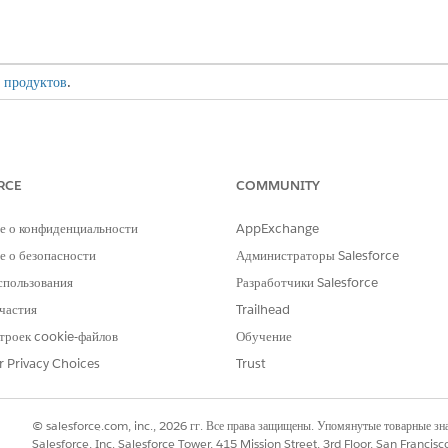
 продуктов
.
ам
Тип
Описание
Вызва
RCE
COMMUNITY
Flexcard
Отображает сводку заявки на работу.
nS
Соотн
е о конфиденциальности
AppExchange
Omnistudio
 о безопасности
Администраторы Salesforce
Re
спользования
Разработчики Salesforce
mm
Соотнесение
Получает сведения о заявке на работу
частия
Trailhead
данных
для добавления в сводку заявки.
троек cookie-файлов
Обучение
Omnistudio
r Privacy Choices
Trust
© salesforce.com, inc., 2026 гг. Все права защищены. Упомянутые товарные з
Тип
Описание
Дочер
Salesforce, Inc. Salesforce Tower, 415 Mission Street, 3rd Floor, San Francis