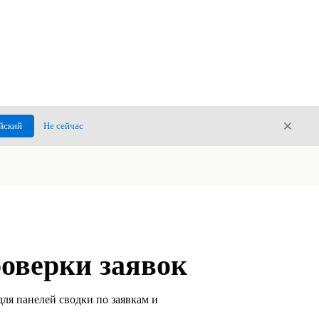
Закры
йский
Не сейчас
Закрыт
оверки заявок
ля панелей сводки по заявкам и