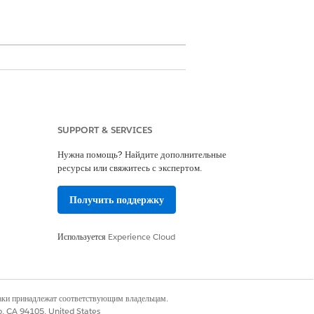
нные компоненты
SUPPORT & SERVICES
есение данных Omnistudio:
Нужна помощь? Найдите дополнительные
ресурсы или свяжитесь с экспертом.
cruitmentGetApplicationSummary
Получить поддержку
Используется
Experience Cloud
наки принадлежат соответствующим владельцам.
ние/вызванные компоненты
co, CA 94105, United States