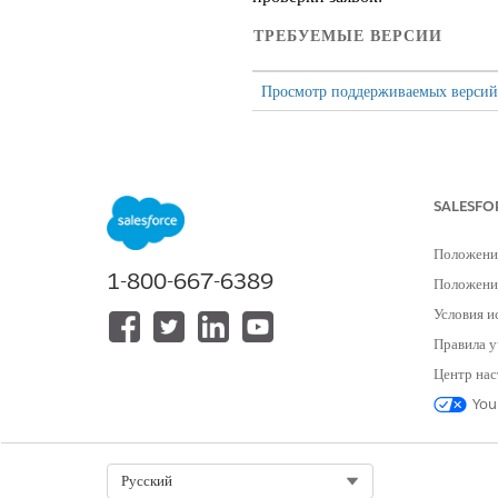
ТРЕБУЕМЫЕ ВЕРСИИ
Просмотр поддерживаемых версий
Компоненты сводки по заявк
Компонент
SALESFO
RecruitmentShowApplicatio
Положени
ummary
1-800-667-6389
Положение
Условия и
RecruitmentGetApplicationSu
Правила у
ary
Центр нас
You
Компоненты проверки заявок
Select Org
Русский
Компонент